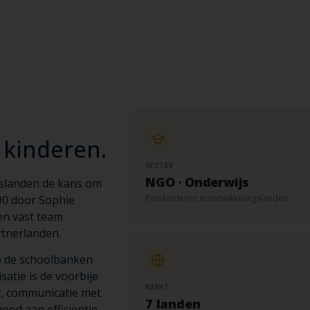
 kinderen.
SECTOR
NGO · Onderwijs
ngslanden de kans om
990 door Sophie
Petekinderen in ontwikkelingslanden
en vast team
rtnerlanden.
op de schoolbanken
atie is de voorbije
MARKT
r, communicatie met
7 landen
ood aan efficiëntie