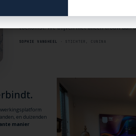
krijgen.
"Met deze stap zet Cunina een belangrijke s
toekomst. We blijven niet alleen trouw aan 
SOPHIE VANGHEEL
· STICHTER, CUNINA
rbindt.
enwerkingsplatform
landen, en duizenden
rante manier