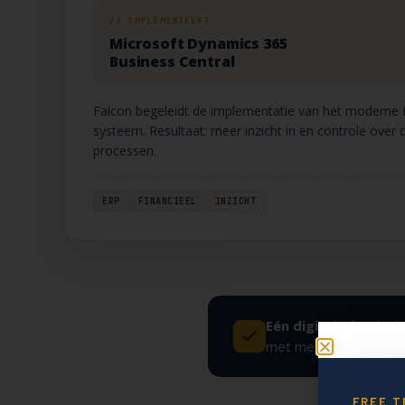
// IMPLEMENTEERT
Microsoft Dynamics 365
Business Central
Falcon begeleidt de implementatie van het moderne
systeem. Resultaat: meer inzicht in en controle over d
processen.
ERP
FINANCIEEL
INZICHT
Eén digitale funderi
met meer impact per 
FREE T