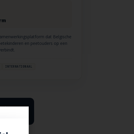
orm
e samenwerkingsplatform dat Belgische
petekinderen en peetouders op een
erbindt.
INTERNATIONAAL
 de missie,