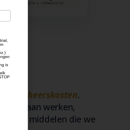
DATA & COMMUNICATIE
rial,
om
nz.)
angen
ng is
r
elk
 STOP
ale beheerskosten
.
ter te gaan werken,
met de middelen die we