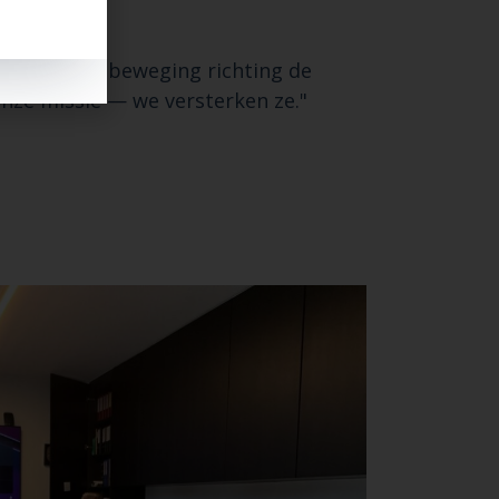
trategische beweging richting de
onze missie — we versterken ze."