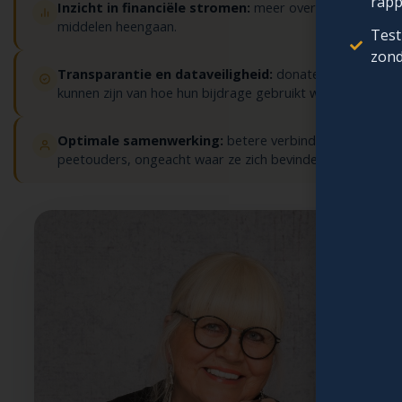
rapp
Inzicht in financiële stromen:
meer overzicht en contr
middelen heengaan.
Test
zond
Transparantie en dataveiligheid:
donateurs en peeto
kunnen zijn van hoe hun bijdrage gebruikt wordt.
Optimale samenwerking:
betere verbinding met zuid
peetouders, ongeacht waar ze zich bevinden.