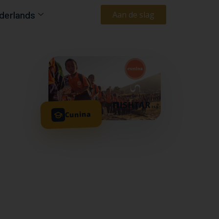
derlands
Aan de slag
Cunina