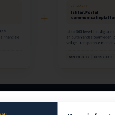
// LEVERT
+
Ishtar.Portal
communicatieplatf
 ERP-
Ishtar365 levert het digital
e financiële
én buitenlandse teamleden, 
veilige, transparante manier v
SAMENWERKING
COMMUNICATIE
ng
waarop Cunina verder bouwt richting de toekomst — trouw aan
euro.
RIAL