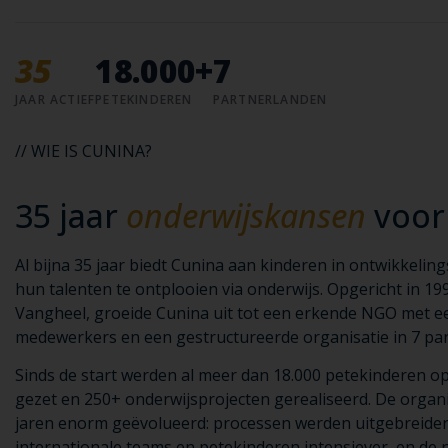
35
18.000+
7
JAAR ACTIEF
PETEKINDEREN
PARTNERLANDEN
// WIE IS CUNINA?
35 jaar
onderwijskansen
voor
Al bijna 35 jaar biedt Cunina aan kinderen in ontwikkeli
hun talenten te ontplooien via onderwijs. Opgericht in 1
Vangheel, groeide Cunina uit tot een erkende NGO met e
medewerkers en een gestructureerde organisatie in 7 pa
Sinds de start werden al meer dan 18.000 petekinderen 
gezet en 250+ onderwijsprojecten gerealiseerd. De organis
jaren enorm geëvolueerd: processen werden uitgebreide
internationale teams en petekinderen intensiever, en de n