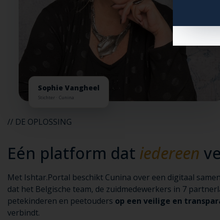
Sophie Vangheel
Stichter · Cunina
// DE OPLOSSING
Eén platform dat
iedereen
ve
Met Ishtar.Portal beschikt Cunina over een digitaal sam
dat het Belgische team, de zuidmedewerkers in 7 partner
petekinderen en peetouders
op een veilige en transpa
verbindt.