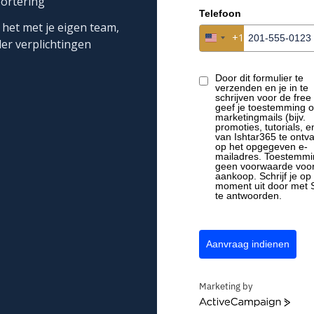
ortering
ole over waar de
TRANSPARANT
Telefoon
 het met je eigen team,
+1
United States +1
er verplichtingen
uders moeten
zeker
Door dit formulier te
verzenden en je in te
schrijven voor de free t
geef je toestemming 
medewerkers en
marketingmails (bijv.
promoties, tutorials, e
van Ishtar365 te ontv
op het opgegeven e-
"
mailadres. Toestemmi
geen voorwaarde voo
aankoop. Schrijf je op 
moment uit door met
te antwoorden.
Wij gaan prat op onze
minim
Aanvraag indienen
Door nu digitaal en efficiën
kunnen we nog
meer doen
Marketing by
ActiveCampaign