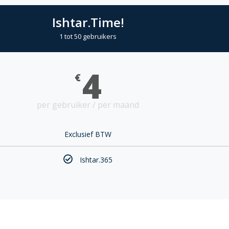
Ishtar.Time!
1 tot 50 gebruikers
4
€
per gebruiker / per maand
Exclusief BTW
Ishtar.365