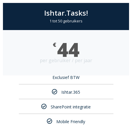
Ishtar.Tasks!
1 tot 50 gebruikers
44
€
per gebruiker / per jaar
Exclusief BTW
Ishtar.365
SharePoint integratie
Mobile Friendly