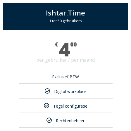
Ishtar.Time
1 tot 50 gebruikers
4
€
00
per gebruiker / per maand
Exclusief BTW
Digital workplace
Tegel configuratie
Rechtenbeheer