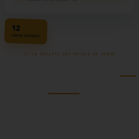
12
LEADS OUVERTS
// LA RÉALITÉ DES OUTILS DE VENTE
Un CRM qui a pris
12
mois
à
implémenter.
Un tableau de bord