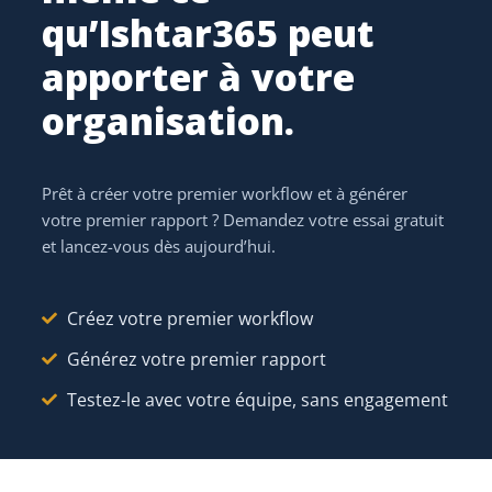
qu’Ishtar365 peut
Sarah Vermeersch
OWNER
Backup : Tom Claes
apporter à votre
Qualification
ÉTAPE
organisation.
Besoin confirmé · 2 appels effectués
Appeler avant vendredi
ÉTAPE
SUIV.
Rappel planifié 28 mars · 9h
Prêt à créer votre premier workflow et à générer
votre premier rapport ? Demandez votre essai gratuit
et lancez-vous dès aujourd’hui.
UN CONTACT
Jan De Smet
JD
Créez votre premier workflow
jan.desmet@example.be · +32 478 12 34 56
Générez votre premier rapport
Testez-le avec votre équipe, sans engagement
MEMBRE DE 3 ORGANISATIONS
ACME Logistics
A
CLIENT
CFO · décideur