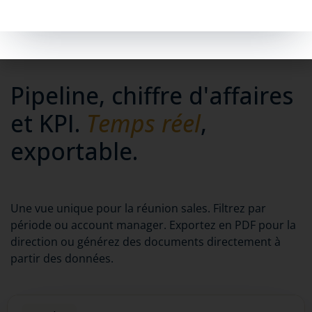
Découvrez la gestion documentaire →
// REPORTING PAR ÉTAPE DE DEAL
Pipeline, chiffre d'affaires
et KPI.
Temps réel
,
exportable.
Une vue unique pour la réunion sales. Filtrez par
période ou account manager. Exportez en PDF pour la
direction ou générez des documents directement à
partir des données.