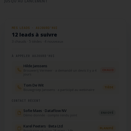
JUSQU'AU LANCEMENT
MES LEADS · AUJOURD'HUI
12 leads à suivre
3 chauds · 5 tièdes · 4 nouveaux
À APPELER AUJOURD'HUI
Hilde Janssens
CHAUD
Brouwerij Vermeer · a demandé un devis il y a 4
jours
Tom De Wit
TIÈDE
Bouwgroep Janssens · a participé au webinaire
CONTACT RÉCENT
Sofie Maes · DataFlow NV
ENVOYÉ
Démo donnée · compte rendu joint
Karel Peeters · Beta Ltd
PLANIFIÉ
Prochaine réunion 28 mars · 14h