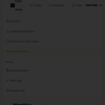
Sales
ISHTAR
.365
·
Tasks
Contacts
Time
Listes
Clients
Sales Dashboard
Customer Overview
Monthly KPIs
ADMIN
Automations
Settings
DataGrids
Monthly