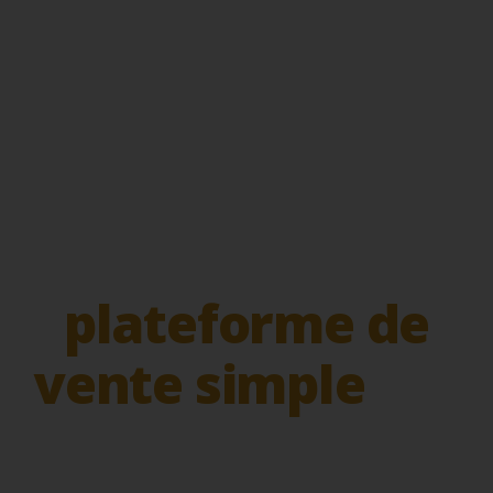
reste dans OneDrive
et les boîtes mail.
Il est temps
d'avoir une
plateforme de
vente simple
qui
fonctionne dès