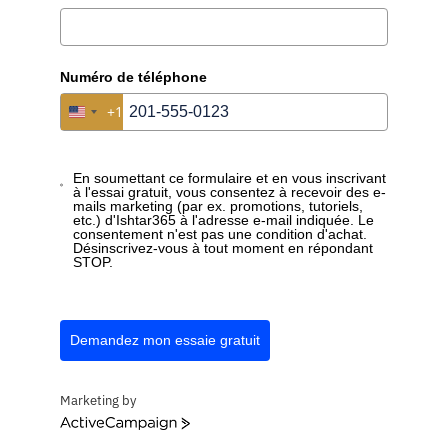
devons le créer deux fois — et si son e-mail change, il
faut le modifier deux fois. »
Numéro de téléphone
+1
Un seul enregistrement de contact avec plusieurs liens
United States +1
d'organisation simultanés
Listes de distribution sur métadonnées : rôle, secteur,
En soumettant ce formulaire et en vous inscrivant
région, étape de deal, langue
à l'essai gratuit, vous consentez à recevoir des e-
mails marketing (par ex. promotions, tutoriels,
etc.) d'Ishtar365 à l'adresse e-mail indiquée. Le
Filtrer sur « tous les CFO en logistique avec deal ouvert »
consentement n'est pas une condition d'achat.
Désinscrivez-vous à tout moment en répondant
— en un clic
STOP.
Mettre à jour une adresse e-mail se propage partout
Pas
conçu comme du marketing automation — mais
Demandez mon essaie gratuit
comme base pour la segmentation commerciale et le
suivi ciblé
Marketing by
ActiveCampaign