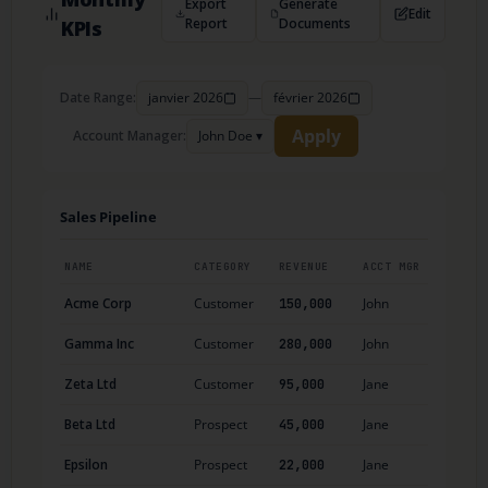
Export
Generate
Edit
Report
Documents
KPIs
Date Range:
janvier 2026
—
février 2026
Apply
Account Manager:
John Doe ▾
Sales Pipeline
NAME
CATEGORY
REVENUE
ACCT MGR
Acme Corp
Customer
John
150,000
Gamma Inc
Customer
John
280,000
Zeta Ltd
Customer
Jane
95,000
Beta Ltd
Prospect
Jane
45,000
Epsilon
Prospect
Jane
22,000