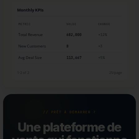
Monthly KPIs
METRIC
VALUE
CHANGE
Total Revenue
682,000
+12%
New Customers
8
+3
Avg Deal Size
113,667
+5%
1-2 of 2
25/page
// PRÊT À DÉMARRER ?
Une plateforme de