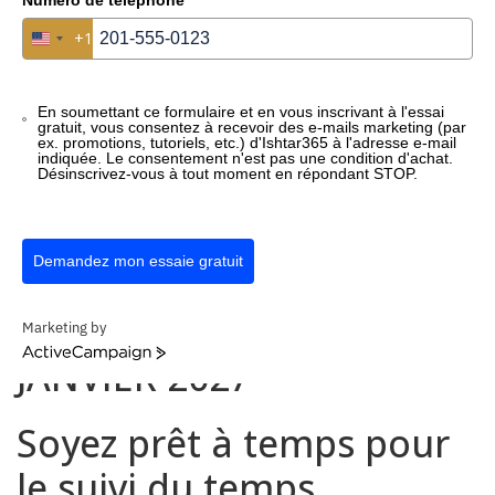
+1
+1
United States +1
United States +1
ENREGISTREMENT
07:24
Parc solaire phase 2
aujourd’hui
Tâche : Câblage
En soumettant ce formulaire et en vous inscrivant à l'essai
gratuit, vous consentez à recevoir des e-mails marketing (par
ex. promotions, tutoriels, etc.) d'Ishtar365 à l'adresse e-mail
indiquée. Le consentement n'est pas une condition d'achat.
Désinscrivez-vous à tout moment en répondant STOP.
lun
mar
mer
jeu
ven
Demandez mon essaie gratuit
OBLIGATOIRE
LÉGALEMENT DÈS LE 1ER
Marketing by
ActiveCampaign
JANVIER 2027
Soyez prêt à temps pour
le suivi du temps