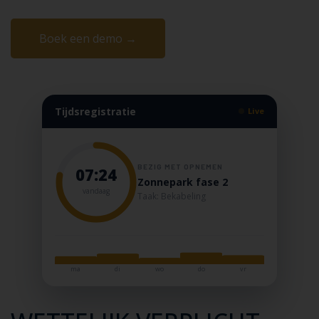
Boek een demo →
Tijdsregistratie
Live
BEZIG MET OPNEMEN
07:24
Zonnepark fase 2
vandaag
Taak: Bekabeling
ma
di
wo
do
vr