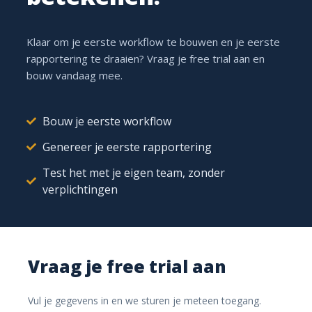
Klaar om je eerste workflow te bouwen en je eerste
Koppelen
rapportering te draaien? Vraag je free trial aan en
bouw vandaag mee.
Tijd aan projecten en taken
Bouw je eerste workflow
Elke geregistreerde uur hangt aan het juiste project en
de juiste taak. Opnemen kan met een timer of achteraf
Genereer je eerste rapportering
ingeven.
Test het met je eigen team, zonder
verplichtingen
5,0 u
VANDAAG
Zonnepark fase 2
3,5 u
Bekabeling
Vraag je free trial aan
Offerte Daikin
1,0 u
Voorbereiding
Vul je gegevens in en we sturen je meteen toegang.
Intern
0,5 u