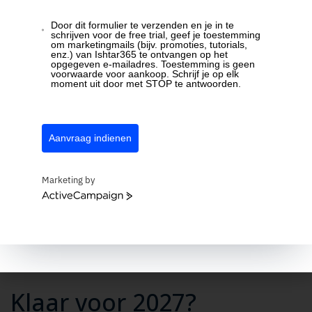
Rendement
Door dit formulier te verzenden en je in te
schrijven voor de free trial, geef je toestemming
om marketingmails (bijv. promoties, tutorials,
Weet wat een project opbrengt
enz.) van Ishtar365 te ontvangen op het
opgegeven e-mailadres. Toestemming is geen
voorwaarde voor aankoop. Schrijf je op elk
moment uit door met STOP te antwoorden.
Vergelijk de gepresteerde uren met wat je factureerde
en zie meteen de marge per project.
Aanvraag indienen
Zonnepark fase 2
Marketing by
Gefactureerd
€ 12.000
ActiveCampaign
Kost (uren)
€ 8.400
Marge
€ 3.600 · 30%
Klaar voor 2027?