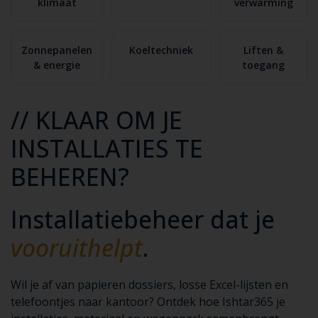
klimaat
verwarming
Zonnepanelen
Koeltechniek
Liften &
& energie
toegang
// KLAAR OM JE
INSTALLATIES TE
BEHEREN?
Installatiebeheer dat je
vooruithelpt
.
Wil je af van papieren dossiers, losse Excel-lijsten en
telefoontjes naar kantoor? Ontdek hoe Ishtar365 je