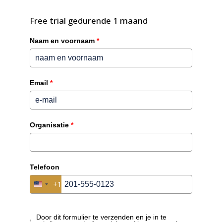
✓
Filter vervangen
Free trial gedurende 1 maand
✓
Werkingsdruk gecontroleerd
Naam en voornaam
*
✓
Foto’s toegevoegd
Rapport automatisch naar de klant
Email
*
OPLOSSING 05
Veilige toegang voor externen
Organisatie
*
Laat techniekers en onderaannemers enkel zien wat
voor hen relevant is.
Telefoon
Techniekers via extranet
+1
United States +1
Onderaannemers tijdelijk
Rechten per rol
Door dit formulier te verzenden en je in te