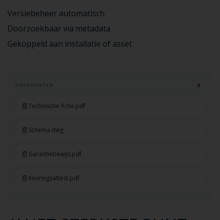
Versiebeheer automatisch
Doorzoekbaar via metadata
Gekoppeld aan installatie of asset
9
DOCUMENTEN
📄
Technische fiche.pdf
📄
Schema.dwg
📄
Garantiebewijs.pdf
📄
Keuringsattest.pdf