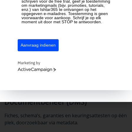
schrijven voor de free trial, geef je toestemming
Audit trail per record
om marketingmails (bijv. promoties, tutorials,
enz.) van Ishtar365 te ontvangen op het
opgegeven e-mailadres. Toestemming is geen
voorwaarde voor aankoop. Schrijf je op elk
moment uit door met STOP te antwoorden.
TOEGANG PER ROL
Technieker
Eigen werven
Aanvraag indienen
Onderaannemer
Tijdelijk
Marketing by
Kantoor
Volledig
ActiveCampaign
EXTRA
Documentbeheer (DMS)
Fiches, schema’s, garanties en keuringsattesten op één
plek, doorzoekbaar via metadata.