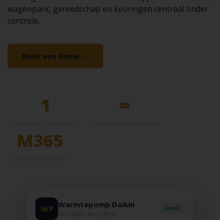
wagenpark, gereedschap en keuringen centraal onder
controle.
Boek een demo →
Ontdek de oplossing
1
∞
platform · alle assets
installaties & materiaal
M365
native & AI-ready
Warmtepomp Daikin
WP
Actief
INST-0457 · sinds 2023