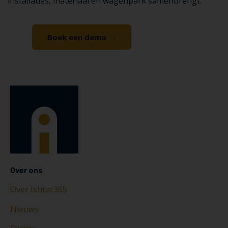
installaties, materiaal en wagenpark samenbrengt.
Boek een demo →
Of stel een vraag
Over ons
Over Ishtar365
Nieuws