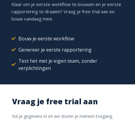
Ford Transit
In onderhoud
Klaar om je eerste workflow te bouwen en je eerste
rapportering te draaien? Vraag je free trial aan en
bouw vandaag mee.
OPLOSSING 04
Interventies & onderhoud
Bouw je eerste workflow
Genereer je eerste rapportering
Plan, registreer en volg interventies op, gekoppeld aan
Test het met je eigen team, zonder
de juiste installatie.
verplichtingen
Interventies per installatie
Checklists & foto’s
Onderhoudsplanning
Vraag je free trial aan
Rapport voor de klant
Vul je gegevens in en we sturen je meteen toegang.
Afgerond
INTERVENTIE #2041