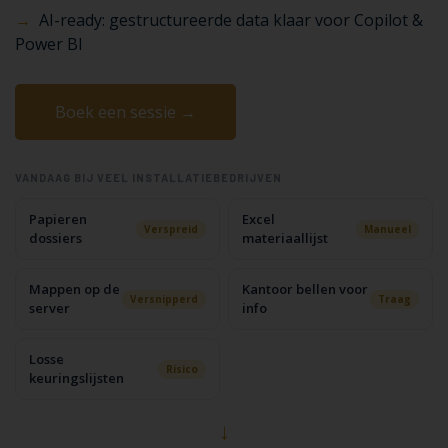
→
AI-ready: gestructureerde data klaar voor Copilot &
Power BI
Boek een sessie →
VANDAAG BIJ VEEL INSTALLATIEBEDRIJVEN
Papieren
Excel
Verspreid
Manueel
dossiers
materiaallijst
Mappen op de
Kantoor bellen voor
Versnipperd
Traag
server
info
Losse
Risico
keuringslijsten
↓