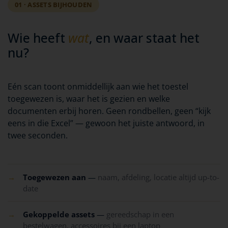
01 · ASSETS BIJHOUDEN
Wie heeft
wat
, en waar staat het
nu?
Eén scan toont onmiddellijk aan wie het toestel
toegewezen is, waar het is gezien en welke
documenten erbij horen. Geen rondbellen, geen “kijk
eens in die Excel” — gewoon het juiste antwoord, in
twee seconden.
→
Toegewezen aan
—
naam, afdeling, locatie altijd up-to-
date
→
Gekoppelde assets
—
gereedschap in een
bestelwagen, accessoires bij een laptop