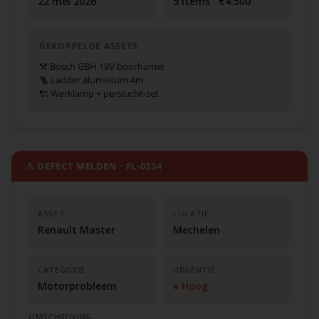
22 mei 2026
5 items · €4.500
GEKOPPELDE ASSETS
⚒ Bosch GBH 18V boorhamer
🪜 Ladder aluminium 4m
🔌 Werklamp + perslucht-set
⚠ DEFECT MELDEN · FL-0234
ASSET
LOCATIE
Renault Master
Mechelen
CATEGORIE
URGENTIE
Motorprobleem
● Hoog
OMSCHRIJVING