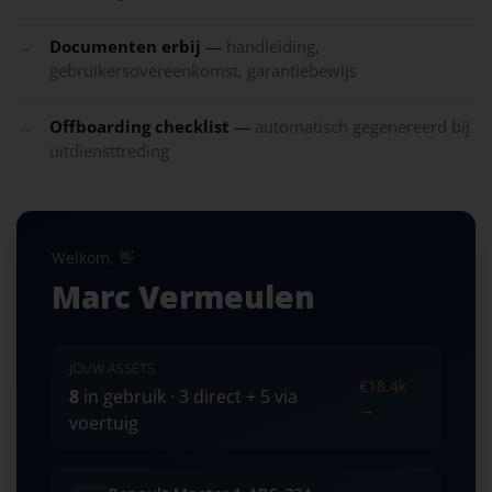
→
Documenten erbij
—
handleiding,
gebruikersovereenkomst, garantiebewijs
→
Offboarding checklist
—
automatisch gegenereerd bij
uitdiensttreding
Welkom, 👋
Marc Vermeulen
JOUW ASSETS
€18.4k
8
in gebruik · 3 direct + 5 via
→
voertuig