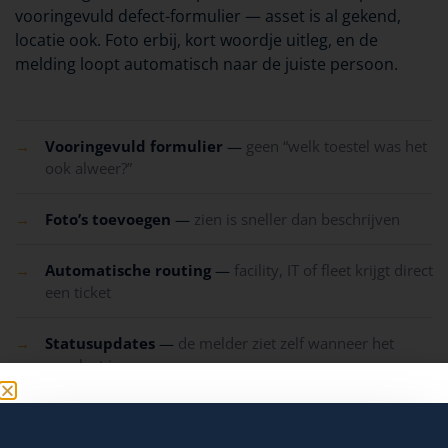
vooringevuld defect-formulier — asset is al gekend,
locatie ook. Foto erbij, kort woordje uitleg, en de
melding loopt automatisch naar de juiste persoon.
→
Vooringevuld formulier
—
geen “welk toestel was het
ook alweer?”
→
Foto’s toevoegen
—
zien is sneller dan beschrijven
→
Automatische routing
—
facility, IT of fleet krijgt direct
een ticket
→
Statusupdates
—
de melder ziet zelf wanneer het
opgelost is
03 · INVENTARIS / RONDGANG