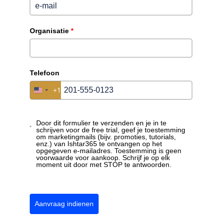
29/35
8/8
🦺
🚐
Organisatie
*
PPE & werkkledij
Voertuigen
⚠ 33
assets nog niet gescand — vlag automatisch na
Telefoon
17u
+1
+1
United States +1
United States +1
Door dit formulier te verzenden en je in te
schrijven voor de free trial, geef je toestemming
KEURING · TL-2087
● Goedgekeurd
om marketingmails (bijv. promoties, tutorials,
Ladder aluminium 4m
enz.) van Ishtar365 te ontvangen op het
opgegeven e-mailadres. Toestemming is geen
voorwaarde voor aankoop. Schrijf je op elk
moment uit door met STOP te antwoorden.
Sporten vrij van scheuren en deuken
✓
M.V.
Antislip-voetjes intact
✓
M.V.
Aanvraag indienen