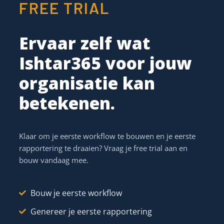
FREE TRIAL
De jaarlijkse inventaris in
één
werkdag.
Ervaar zelf wat
Ishtar365 voor jouw
Geen geprinte lijsten meer, geen kruisjes op een
organisatie kan
klembord. Loop door het gebouw, scan elk asset dat je
tegenkomt, en Ishtar365 markeert het als “gezien op
betekenen.
deze datum, deze locatie”. Alles wat na de rondgang
ongezien blijft, krijgt automatisch een vlag — daar is
iets mee.
Klaar om je eerste workflow te bouwen en je eerste
rapportering te draaien? Vraag je free trial aan en
bouw vandaag mee.
→
Realtime telling
—
zie tijdens de rondgang hoeveel je
nog moet
Bouw je eerste workflow
→
Locatie-update
—
een laptop op een ander bureau?
Genereer je eerste rapportering
Automatisch verplaatst