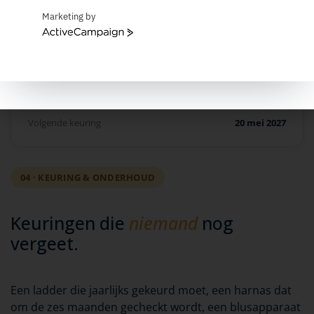
Scharnieren en grendel werken vlot
✓
M.V.
Marketing by
ActiveCampaign
Veiligheidssticker leesbaar
— vervangen
×
M.V.
Sluitring en bouten correct aangedraaid
✓
M.V.
Volgende keuring
20 mei 2027
04 · KEURING & ONDERHOUD
Keuringen die
niemand
nog
vergeet.
Een ladder die jaarlijks gekeurd moet, een harnas dat
om de zes maanden gecheckt wordt, een blusapparaat