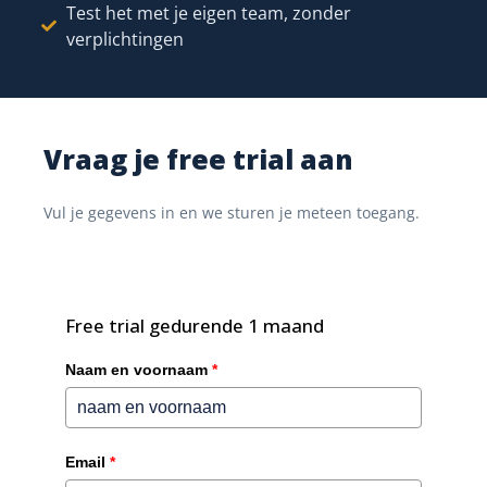
Test het met je eigen team, zonder
verplichtingen
→
Anomalieën
—
Ishtar365 vlagt assets die je verwachtte
maar niet gezien hebt
→
Audit-trail
—
wie scande wat, wanneer en waar
Vraag je free trial aan
Vul je gegevens in en we sturen je meteen toegang.
JAARRONDGANG 2026 · BRUSSEL HQ
● Bezig
Voortgang inventaris
147
Free trial gedurende 1 maand
82% gescand
/180
Naam en voornaam
*
42/45
68/72
💻
⚒
Laptops &
Gereedschap
Email
*
schermen