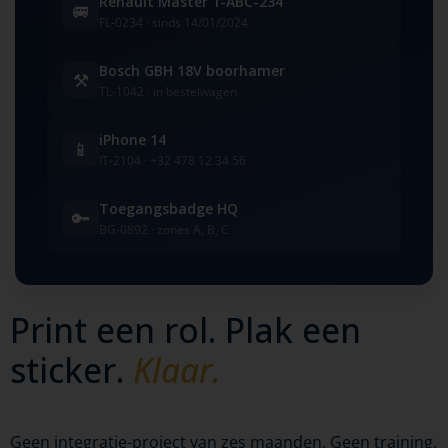
Renault Master 1-ABC-234
🚐
FL-0234 · sinds 14/01/2024
Bosch GBH 18V boorhamer
⚒
TL-1042 · in bestelwagen
iPhone 14
📱
IT-2104 · +32 478 12 34 56
Toegangsbadge HQ
🔑
BG-0892 · zones A, B, C
Print een rol. Plak een
sticker.
Klaar.
Geen integratie-project van zes maanden. Geen training.