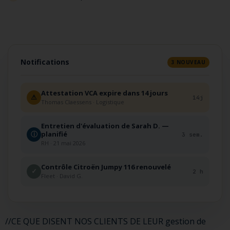
Notifications
3 NOUVEAU
Attestation VCA expire dans 14 jours
⚠
14j
Thomas Claessens · Logistique
Entretien d'évaluation de Sarah D. —
planifié
ⓘ
3 sem.
RH · 21 mai 2026
Contrôle Citroën Jumpy 116 renouvelé
✓
2 h
Fleet · David G.
//CE QUE DISENT NOS CLIENTS DE LEUR gestion de