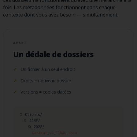
Les dossiers ne fonctionnent qu’avec une hiérarchie à la
fois. Les métadonnées fonctionnent dans chaque
contexte dont vous avez besoin — simultanément.
AVANT
Un dédale de dossiers
Un fichier à un seul endroit
Droits = nouveau dossier
Versions = copies datées
📁 Clients/
📁 ACME/
📁 2026/
Contrat_v2_FINAL.docx