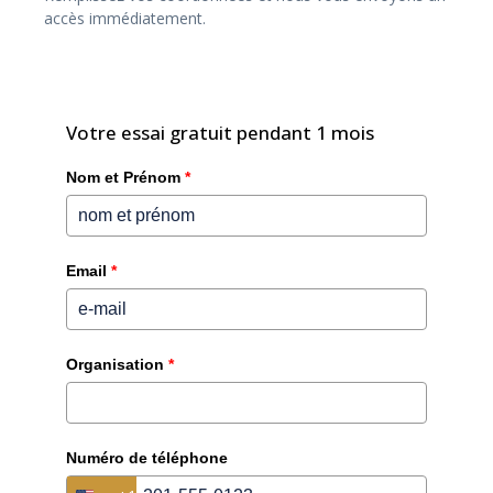
— et trouvez tout d'un seul coup d'œil.
accès immédiatement.
03 / DROITS
Votre essai gratuit pendant 1 mois
Nom et Prénom
*
Droits au niveau des métadonnées
Email
*
Donnez l'accès en fonction du contexte, pas de
l'emplacement. Fini l'acrobatie de dossiers.
Organisation
*
04 / VERSIONS
Numéro de téléphone