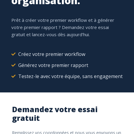
organisation.
01 / STOCKAGE
Prêt à créer votre premier workflow et à générer
votre premier rapport ? Demandez votre essai
gratuit et lancez-vous dès aujourd’hui.
Stockage centralisé dans SharePoint
Créez votre premier workflow
Une source unique pour tous vos documents — bâti sur
le Microsoft 365 que vous utilisez déjà.
Générez votre premier rapport
Testez-le avec votre équipe, sans engagement
02 / STRUCTURE
Demandez votre essai
gratuit
Des métadonnées plutôt que des dossiers
Étiquetez par auteur, type, date d'échéance, client, projet
Remplissez vos coordonnées et nous vous envoyons un