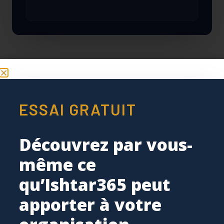
ESSAI GRATUIT
// COMMENT ÇA MARCHE
La gestion documentaire
Découvrez par vous-
en
six
mouvements.
même ce
qu’Ishtar365 peut
Pas d’outils isolés. Une seule plateforme qui réunit
documents, processus et personnes.
apporter à votre