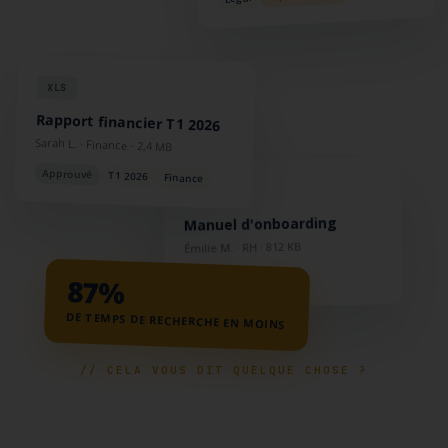
XLS
Rapport financier T1 2026
Sarah L. · Finance · 2,4 MB
Approuvé
T1 2026
Finance
DOC
Manuel d'onboarding
Émilie M. · RH · 812 KB
v3.1
RH
87%
DE TEMPS DE RECHERCHE EN MOINS
// CELA VOUS DIT QUELQUE CHOSE ?
Les documents