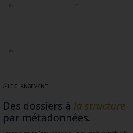
03
04
Régler les droits en
Vous cherchez plus
créant sans cesse de
longtemps que vous ne
nouveaux dossiers.
travaillez.
05
Personne ne sait quelle
est la dernière version.
// LE CHANGEMENT
Des dossiers à
la structure
par métadonnées.