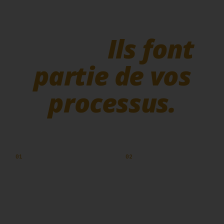
ne vivent pas
seuls.
Ils font
partie de vos
processus.
01
02
Des fichiers éparpillés
Tout le monde fait des
entre OneDrive, Teams
copies
« par sécurité »
.
et dossiers.