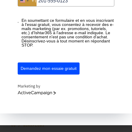
+1
United States +1
Contrôle de version automatique
Historique complet par document. Voyez qui a modifié
En soumettant ce formulaire et en vous inscrivant
quoi et quand — sans faire de copies.
à l'essai gratuit, vous consentez à recevoir des e-
mails marketing (par ex. promotions, tutoriels,
etc.) d'Ishtar365 à l'adresse e-mail indiquée. Le
consentement n'est pas une condition d'achat.
Désinscrivez-vous à tout moment en répondant
STOP.
05 / NOTIFICATIONS
Demandez mon essaie gratuit
Notifications d'échéance
Marketing by
Attestations, contrats, certificats, contrôles — plus rien
ActiveCampaign
ne passe entre les mailles du filet.
06 / WORKFLOWS