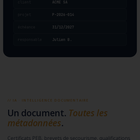
client
ACME SA
projet
P-2026-014
échéance
31/12/2027
responsable
Julien B.
// IA · INTELLIGENCE DOCUMENTAIRE
Un document.
Toutes les
métadonnées
.
Certificats PEB, brevets de secourisme, qualifications