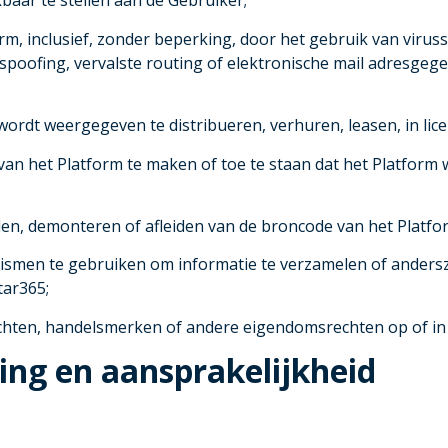
baar te stellen aan de Gebruiker;
rm, inclusief, zonder beperking, door het gebruik van virus
IP spoofing, vervalste routing of elektronische mail adresge
rdt weergegeven te distribueren, verhuren, leasen, in licen
 van het Platform te maken of toe te staan dat het Platfor
len, demonteren of afleiden van de broncode van het Platfo
ismen te gebruiken om informatie te verzamelen of andersz
htar365;
chten, handelsmerken of andere eigendomsrechten op of in
lling en aansprakelijkheid