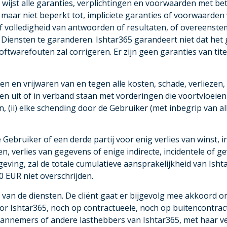
5 wijst alle garanties, verplichtingen en voorwaarden met be
van, maar niet beperkt tot, impliciete garanties of voorwaar
f volledigheid van antwoorden of resultaten, of overeenstem
e Diensten te garanderen. Ishtar365 garandeert niet dat het
ftwarefouten zal corrigeren. Er zijn geen garanties van titel,
gen en vrijwaren van en tegen alle kosten, schade, verlieze
en uit of in verband staan met vorderingen die voortvloeien
, (ii) elke schending door de Gebruiker (met inbegrip van a
e Gebruiker of een derde partij voor enig verlies van winst, 
, verlies van gegevens of enige indirecte, incidentele of g
eving, zal de totale cumulatieve aansprakelijkheid van Isht
0 EUR niet overschrijden.
ng van de diensten. De cliënt gaat er bijgevolg mee akkoord o
or Ishtar365, noch op contractueele, noch op buitencontrac
aannemers of andere lasthebbers van Ishtar365, met haar 