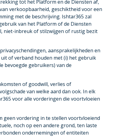
trekking tot het Platform en de Diensten af,
den van verkoopbaarheid, geschiktheid voor een
ming met de beschrijving. Ishtar365 zal
 gebruik van het Platform of de Diensten
 niet-inbreuk of stilzwijgen of rustig bezit
n, privacyschendingen, aansprakelijkheden en
 uit of verband houden met (i) het gebruik
lle bevoegde gebruikers) van de
inkomsten of goodwill, verlies of
evolgschade van welke aard dan ook. In elk
ar365 voor alle vorderingen die voortvloeien
m geen vordering in te stellen voortvloeiend
tuele, noch op een andere grond, ten laste
verbonden ondernemingen of entiteiten