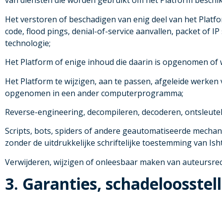
van diensten die worden gebruikt om het Platform beschik
Het verstoren of beschadigen van enig deel van het Platfo
code, flood pings, denial-of-service aanvallen, packet of 
technologie;
Het Platform of enige inhoud die daarin is opgenomen of wo
Het Platform te wijzigen, aan te passen, afgeleide werken
opgenomen in een ander computerprogramma;
Reverse-engineering, decompileren, decoderen, ontsleute
Scripts, bots, spiders of andere geautomatiseerde mechan
zonder de uitdrukkelijke schriftelijke toestemming van Is
Verwijderen, wijzigen of onleesbaar maken van auteursre
3. Garanties, schadeloosste