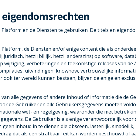
en eigendomsrechten
t Platform en de Diensten te gebruiken. De titels en eigen
 Platform, de Diensten en/of enige content die als onderde
j juridisch, hetzij billijk, hetzij anderszins) op software, da
wijziging, verbeteringen en toekomstige releases van de Ap
compilaties, uitvindingen, knowhow, vertrouwelijke informa
ar ook ter wereld kunnen bestaan, blijven de enige en excl
 van alle gegevens of andere inhoud of informatie die de Geb
door de Gebruiker en alle Gebruikersgegevens moeten voldoe
nationale wet- en regelgeving, waaronder die met betrekkin
 gegevens. De Gebruiker is als enige verantwoordelijk voor
een inhoud in te dienen die obsceen, lasterlijk, smadelijk,
gedrag dat als een strafbaar feit kan worden beschouwd of aan