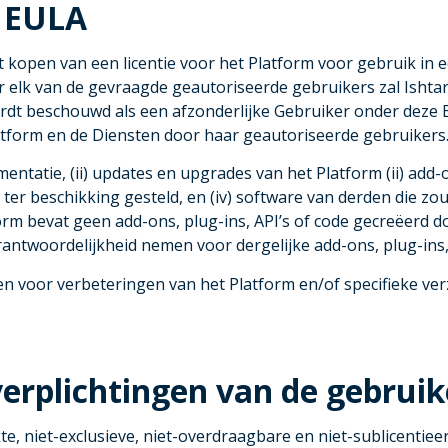
e EULA
het kopen van een licentie voor het Platform voor gebruik in 
elk van de gevraagde geautoriseerde gebruikers zal Ishtar3
 beschouwd als een afzonderlijke Gebruiker onder deze EULA
latform en de Diensten door haar geautoriseerde gebruikers
entatie, (ii) updates en upgrades van het Platform (ii) add-
er beschikking gesteld, en (iv) software van derden die zo
form bevat geen add-ons, plug-ins, API’s of code gecreëerd d
antwoordelijkheid nemen voor dergelijke add-ons, plug-ins, 
 voor verbeteringen van het Platform en/of specifieke ver
 verplichtingen van de gebruik
te, niet-exclusieve, niet-overdraagbare en niet-sublicentiee