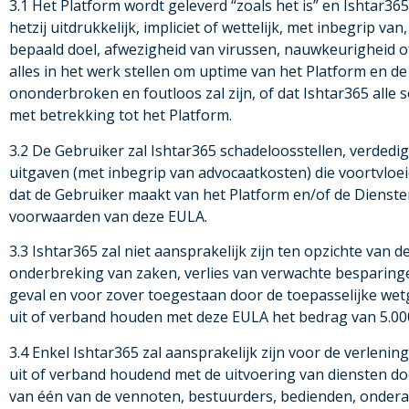
3.1 Het Platform wordt geleverd “zoals het is” en Ishtar36
hetzij uitdrukkelijk, impliciet of wettelijk, met inbegrip 
bepaald doel, afwezigheid van virussen, nauwkeurigheid o
alles in het werk stellen om uptime van het Platform en d
ononderbroken en foutloos zal zijn, of dat Ishtar365 alle so
met betrekking tot het Platform.
3.2 De Gebruiker zal Ishtar365 schadeloosstellen, verdedi
uitgaven (met inbegrip van advocaatkosten) die voortvloei
dat de Gebruiker maakt van het Platform en/of de Diensten
voorwaarden van deze EULA.
3.3 Ishtar365 zal niet aansprakelijk zijn ten opzichte van d
onderbreking van zaken, verlies van verwachte besparingen
geval en voor zover toegestaan door de toepasselijke wetg
uit of verband houden met deze EULA het bedrag van 5.00
3.4 Enkel Ishtar365 zal aansprakelijk zijn voor de verleni
uit of verband houdend met de uitvoering van diensten do
van één van de vennoten, bestuurders, bedienden, onder