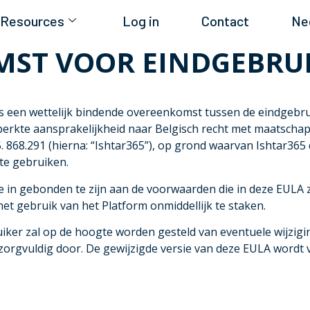
Resources
Log in
Contact
Ne
MST VOOR EINDGEBRU
s een wettelijk bindende overeenkomst tussen de eindgebrui
erkte aansprakelijkheid naar Belgisch recht met maatschapp
8.291 (hierna: “Ishtar365”), op grond waarvan Ishtar365 d
 te gebruiken.
in gebonden te zijn aan de voorwaarden die in deze EULA zi
et gebruik van het Platform onmiddellijk te staken.
bruiker zal op de hoogte worden gesteld van eventuele wijzi
 zorgvuldig door. De gewijzigde versie van deze EULA wordt 