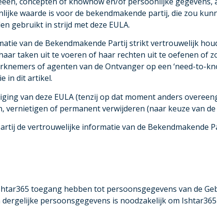
 ideeën, concepten of knowhow en/of persoonlijke gegevens, a
ienlijke waarde is voor de bekendmakende partij, die zou ku
n gebruikt in strijd met deze EULA.
matie van de Bekendmakende Partij strikt vertrouwelijk houde
r taken uit te voeren of haar rechten uit te oefenen of z
rknemers of agenten van de Ontvanger op een ‘need-to-kno
 in dit artikel.
iging van deze EULA (tenzij op dat moment anders overeenge
en, vernietigen of permanent verwijderen (naar keuze van 
tij de vertrouwelijke informatie van de Bekendmakende Par
 Ishtar365 toegang hebben tot persoonsgegevens van de Geb
an dergelijke persoonsgegevens is noodzakelijk om Ishtar365 