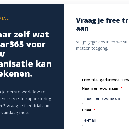
Vraag je free tr
RIAL
aan
aar zelf wat
tar365 voor
Vul je gegevens in en we stu
meteen toegang.
w
anisatie kan
ekenen.
Free trial gedurende 1 
Naam en voornaam
*
 je eerste workflow te
en je eerste rapportering
 doorslag gaf om voor Ishtar365 te kiezen als partner voo
en? Vraag je free trial aan
Email
*
 vandaag mee.
document management van Ish