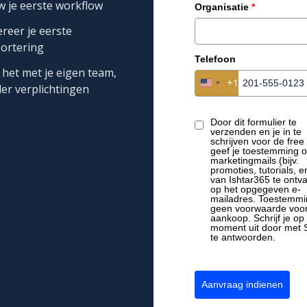
 je eerste workflow
Organisatie
*
reer je eerste
ortering
Telefoon
 het met je eigen team,
+1
United States +1
er verplichtingen
Door dit formulier te
verzenden en je in te
schrijven voor de free t
geef je toestemming 
marketingmails (bijv.
promoties, tutorials, e
van Ishtar365 te ontv
op het opgegeven e-
mailadres. Toestemmi
geen voorwaarde voo
aankoop. Schrijf je op 
moment uit door met
te antwoorden.
Aanvraag indienen