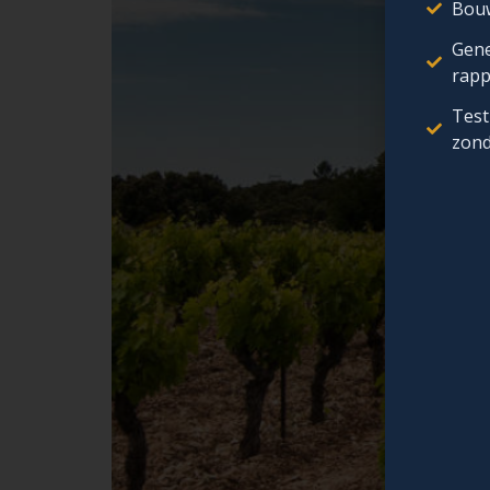
Bouw
Gene
rapp
Test
zond