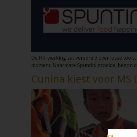
De HR-werking zat verspreid over losse tools, m
moment. Naarmate Spuntini groeide, begon di
Cunina kiest voor MS 