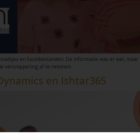
ailtjes en Excelbestanden. De informatie was er wel, maar nie
e versnippering af te remmen.
Dynamics en Ishtar365