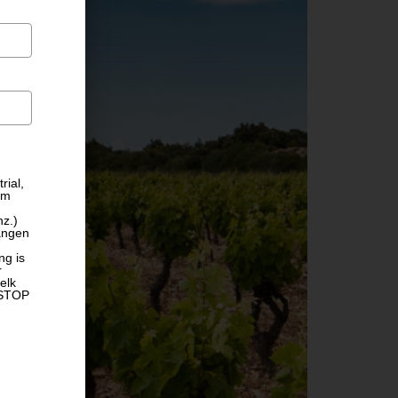
rial,
om
nz.)
angen
ng is
r
elk
 STOP