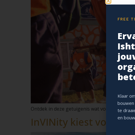
FREE T
Erv
Ish
jou
org
bet
Klaar om
bouwen 
Ontdek in deze getuigenis wat voor Cunina de
te draai
en bouw
InVINity kiest voor 