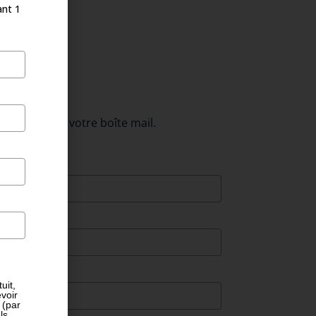
ant 1
ctement dans votre boîte mail.
uit,
voir
 (par
ls,