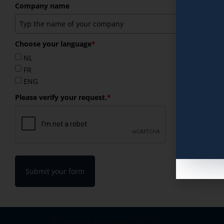
Company name
Choose your language
*
NL
FR
ENG
Please verify your request.
*
Submit your form
De digitale werkplaats van de