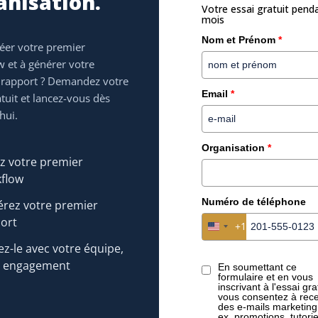
anisation.
Votre essai gratuit pend
mois
Nom et Prénom
*
réer votre premier
 et à générer votre
 rapport ? Demandez votre
Email
*
atuit et lancez-vous dès
hui.
 informations & mises à jour sur le travail future-proof dire
Organisation
*
z votre premier
flow
Numéro de téléphone
rez votre premier
ort
+1
United States +1
ez-le avec votre équipe,
s engagement
En soumettant ce
formulaire et en vous
inscrivant à l'essai grat
vous consentez à rece
des e-mails marketing
ex. promotions, tutorie