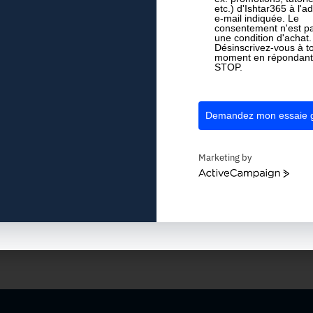
etc.) d'Ishtar365 à l'a
e-mail indiquée. Le
consentement n'est p
une condition d'achat.
Désinscrivez-vous à t
moment en répondant
STOP.
Demandez mon essaie g
Marketing by
ActiveCampaign