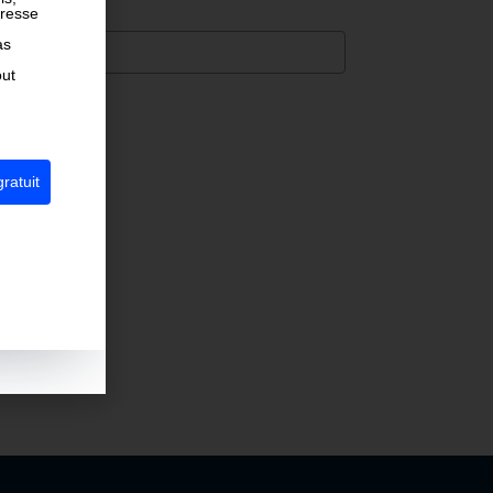
dresse
as
out
ratuit