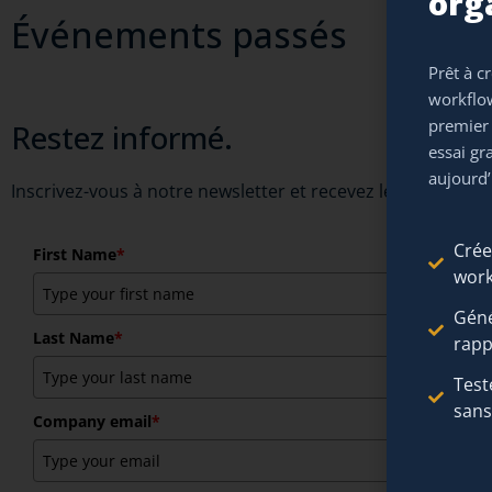
org
Événements passés
Prêt à c
workflow
premier
Restez informé.
essai gr
aujourd’
Inscrivez-vous à notre newsletter et recevez les dernières
Crée
First Name
*
work
Géné
Last Name
*
rapp
Test
san
Company email
*