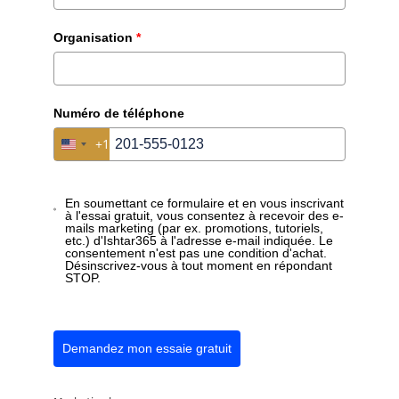
d'Ishtar.Portal ?
Organisation
*
Louis Ballaux poursuit : « Ishtar.Portal est
extrêmement convivial
. Grâce au principe no-code
de l’ensemble de la plateforme, tant l’utilisation que la
gestion sont un
no-brainer
. Nous pouvons facilement
Numéro de téléphone
adapter nous-mêmes les paramètres, ajouter de
+1
United States +1
nouveaux utilisateurs, gérer les droits et le contenu
sans dépendre de l’IT ou de partenaires externes. »
En soumettant ce formulaire et en vous inscrivant
à l'essai gratuit, vous consentez à recevoir des e-
mails marketing (par ex. promotions, tutoriels,
etc.) d'Ishtar365 à l'adresse e-mail indiquée. Le
Recommanderiez-vous Ishtar365
consentement n'est pas une condition d'achat.
Désinscrivez-vous à tout moment en répondant
et l'External Portal à d'autres
STOP.
organisations ?
« Absolument », dit Louis Ballaux, « Ishtar365 est
Demandez mon essaie gratuit
convivial et déployé très rapidement
,
contrairement à ce qui se passerait si nous faisions