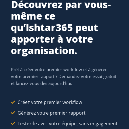
Découvrez par vous-
Recherche par métadonnées
même ce
qu’Ishtar365 peut
apporter à votre
QUESTION 02
organisation.
Prêt à créer votre premier workflow et à générer
AI-Ready ?
votre premier rapport ? Demandez votre essai gratuit
et lancez-vous dès aujourd’hui.
Prêt à exploiter réellement Copilot et l'IA sur vos
propres données ? Cela demande de la structure.
Créez votre premier workflow
Données centralisées
Données structurées
Générez votre premier rapport
100% accessibles
Testez-le avec votre équipe, sans engagement