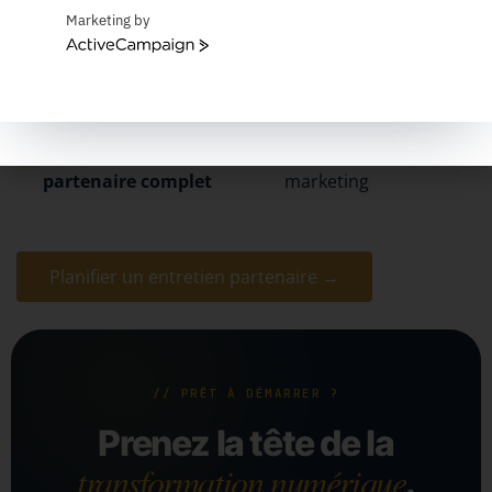
no-code
des résultats
Marketing by
ActiveCampaign
Native Microsoft
— Teams, SharePoint, Dataverse
White-label en option
— sous votre propre marque
Accompagnement
— ventes, technique,
partenaire complet
marketing
Planifier un entretien partenaire →
// PRÊT À DÉMARRER ?
Prenez la tête de la
transformation numérique
.