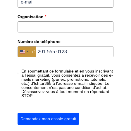
// DEVENEZ-VOUS UN ISHTAR.PARTNER ?
Organisation
*
Démarquez-vous sur le
marché — offrez un
Numéro de téléphone
+1
United States +1
véritable impact
.
En soumettant ce formulaire et en vous inscrivant
Ishtar365 offre aux prestataires IT une opportunité
à l'essai gratuit, vous consentez à recevoir des e-
unique de se démarquer en proposant une solution
mails marketing (par ex. promotions, tutoriels,
etc.) d'Ishtar365 à l'adresse e-mail indiquée. Le
qui transforme la manière dont les organisations
consentement n'est pas une condition d'achat.
Désinscrivez-vous à tout moment en répondant
utilisent SharePoint et Microsoft.
STOP.
Plateforme
— commencez avec une seule app,
modulaire
faites évoluer organiquement
Demandez mon essaie gratuit
Configuration
— pas de développement, mais