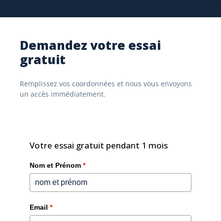
Travailler en mode « Pattern Driven »
Demandez votre essai
gratuit
QUESTION 03
Remplissez vos coordonnées et nous vous envoyons
un accès immédiatement.
Future Proof ?
Quitter le silo IT — vers un datalake comme base
Votre essai gratuit pendant 1 mois
pour la croissance future.
Nom et Prénom
*
Du silo IT à la transformation numérique
Le datalake comme base pour l'avenir
Les données comme actif précieux
Email
*