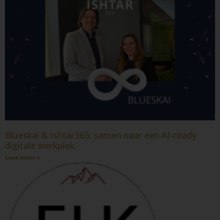
Blueskai & Ishtar365: samen naar een AI-ready
digitale werkplek.
Lees meer »