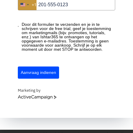
+1
United States +1
De voordelen voor jouw
bouwbedrijf
Door dit formulier te verzenden en je in te
schrijven voor de free trial, geef je toestemming
om marketingmails (bijv. promoties, tutorials,
Efficiëntere communicatie
: Verminder de tijd
enz.) van Ishtar365 te ontvangen op het
opgegeven e-mailadres. Toestemming is geen
die je besteedt aan het versturen van
voorwaarde voor aankoop. Schrijf je op elk
documenten of het beantwoorden van vragen
moment uit door met STOP te antwoorden.
over de projectstatus. Klanten en partners
kunnen zelf de informatie vinden die ze nodig
hebben, wat jou tijd bespaart.
Aanvraag indienen
Minder administratieve rompslomp
: Alle
documentatie en communicatie wordt centraal
Marketing by
beheerd, waardoor de administratieve lasten
ActiveCampaign
afnemen en de kans op fouten vermindert.
Verbeterde klanttevredenheid
: Door klanten
real-time toegang te bieden tot hun
projectdocumenten en updates, versterk je hun
vertrouwen en tevredenheid. Ze voelen zich