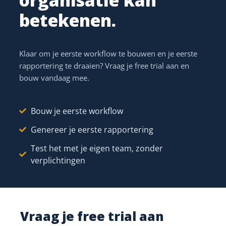
snel kunnen worden opgelost, zonder vertragingen in het
betekenen.
bouwproces.
Klaar om je eerste workflow te bouwen en je eerste
rapportering te draaien? Vraag je free trial aan en
bouw vandaag mee.
Bouw je eerste workflow
Genereer je eerste rapportering
Test het met je eigen team, zonder
verplichtingen
Hoe werkt het
Vraag je free trial aan
klantenportaal voor