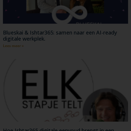
Blueskai & Ishtar365: samen naar een AI-ready
digitale werkplek.
Lees meer »
Hoe Ishtar365 digitale eenvoud brengt in een