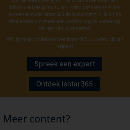
Met de voorspelling dat tot 90% van de bedrijven
binnen enkele jaren zullen inzien dat kant-en-klare
systemen zoals Ishtar365 de toekomst zijn, is dit de
ideale kans om reeds een voorsprong te nemen op
de rest van jouw sector.
Wil jij graag ontdekken hoe Ishtar365 jouw bedrijf kan
helpen?
Spreek een expert
Ontdek Ishtar365
Meer content?