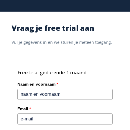
4. Flexibiliteit
Vraag je free trial aan
Ishtar365 is een no-code platform die configuraties en
Vul je gegevens in en we sturen je meteen toegang.
aanpassingen biedt om te voldoen aan de meeste
bedrijfsbehoeften om workflows te configureren.
Om unieke eisen te ondersteunen biedt SharePoint nog
meer flexibiliteit al komt deze flexibiliteit echter met een
Free trial gedurende 1 maand
bepaalde prijs: hogere kosten en langere
implementatietijd…
Naam en voornaam
*
Wie is de winnaar?
Email
*
SharePoint