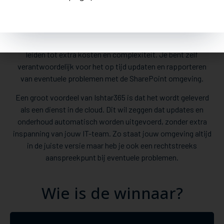
5. Onderhoud en updates
Maatwerk SharePoint omgevingen vereisen daarentegen
regelmatige onderhouds- en update-inspanningen, wat kan
leiden tot extra kosten en complexiteit. Je bent zelf
verantwoordelijk voor het op tijd updaten en rapporteren
van eventuele problemen met de SharePoint omgeving.
Een groot voordeel van Ishtar365 is dat het wordt geleverd
als een dienst in de cloud. Dit wil zeggen dat updates en
onderhoud automatisch worden uitgevoerd, zonder extra
inspanning van jouw IT-team. Zo staat jouw omgeving altijd
in de juiste versie maar heb je ook een rechtstreeks
aanspreekpunt bij eventuele problemen.
Wie is de winnaar?