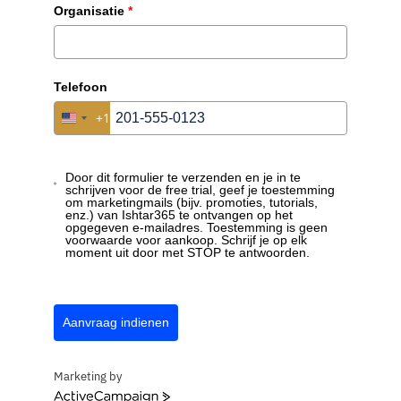
Organisatie
*
Ishtar365
Telefoon
+1
United States +1
Door dit formulier te verzenden en je in te
schrijven voor de free trial, geef je toestemming
om marketingmails (bijv. promoties, tutorials,
enz.) van Ishtar365 te ontvangen op het
opgegeven e-mailadres. Toestemming is geen
voorwaarde voor aankoop. Schrijf je op elk
moment uit door met STOP te antwoorden.
Aanvraag indienen
Marketing by
ActiveCampaign