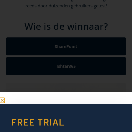
reeds door duizenden gebruikers getest!
Wie is de winnaar?
SharePoint
Ishtar365
FREE TRIAL