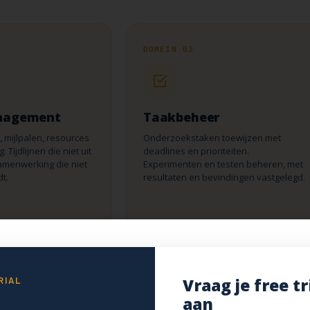
DOMEIN 03
nagement
Taakbeheer
, mijlpalen, resources
Onderzoekstaken toewijzen met
Tijdlijnen die niet uit
deadlines en prioriteiten.
amenwerking die niet
Experimenten en testen beheren, met
t.
resultaten en bevindingen vastgelegd.
Resources
Toewijzing
Experimenten
Tests
Vraag je free tr
RIAL
aan
DOMEIN 07