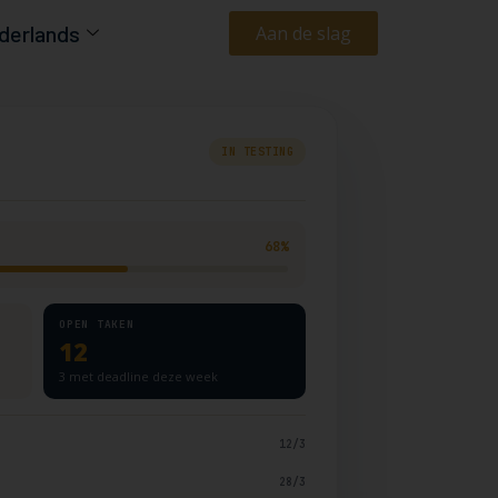
derlands
Aan de slag
IN TESTING
68%
OPEN TAKEN
12
3 met deadline deze week
12/3
28/3