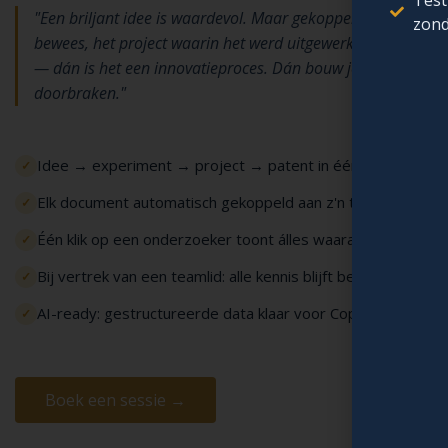
Test
"Een briljant idee is waardevol. Maar gekoppeld aan het ex
zond
bewees, het project waarin het werd uitgewerkt, en het pat
— dán is het een innovatieproces. Dán bouw je structureel
doorbraken."
Idee → experiment → project → patent in één doorklikbare
Elk document automatisch gekoppeld aan z'n taak en projec
Één klik op een onderzoeker toont álles waaraan hij werkt
Bij vertrek van een teamlid: alle kennis blijft beschikbaar
AI-ready: gestructureerde data klaar voor Copilot & Power 
Boek een sessie →