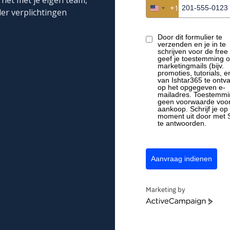
 het met je eigen team,
Validatie prototype ·
+1
periment dat het
United States +1
er verplichtingen
ent dat eruit voortkwam
Testrapport v
 aan toekomstige
Door dit formulier te
Versie 12 · 47 KB ·
verzenden en je in te
schrijven voor de free t
geef je toestemming 
marketingmails (bijv.
Patent-aanvr
promoties, tutorials, e
van Ishtar365 te ontv
Status: in review ·
 flow
op het opgegeven e-
mailadres. Toestemmi
geen voorwaarde voo
t
Idee #047: lo
aankoop. Schrijf je op 
moment uit door met
Goedgekeurd · kla
te antwoorden.
Aanvraag indienen
BI
Marketing by
ActiveCampaign