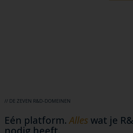
En zes maanden l
ook al
Eén platfo
// DE ZEVEN R&D-DOMEINEN
Eén platform.
Alles
wat je R
nodig heeft.