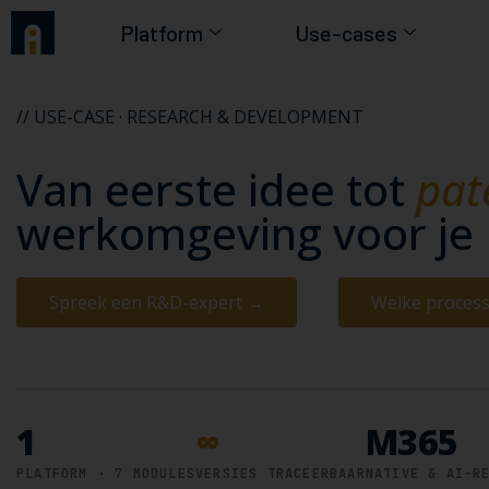
Platform
Use-cases
// USE-CASE · RESEARCH & DEVELOPMENT
Van eerste idee tot
pat
werkomgeving voor je
Spreek een R&D-expert →
Welke proces
1
∞
M365
PLATFORM · 7 MODULES
VERSIES TRACEERBAAR
NATIVE & AI-R