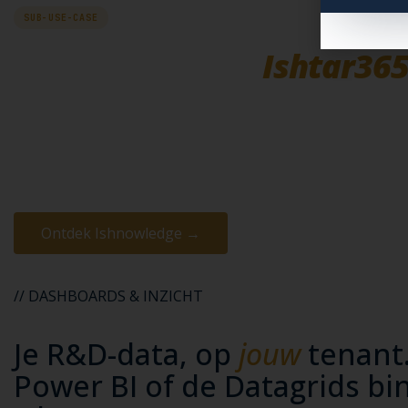
SUB-USE-CASE
Voor je kennis:
Ishtar36
Een R&D-team is zo sterk als z'n collectieve geheugen. O
gefaalde experimenten, slimme oplossingen — bewaard,
klaar voor AI-search via Copilot.
Ontdek Ishnowledge →
// DASHBOARDS & INZICHT
Je R&D-data, op
jouw
tenant.
Power BI of de Datagrids b