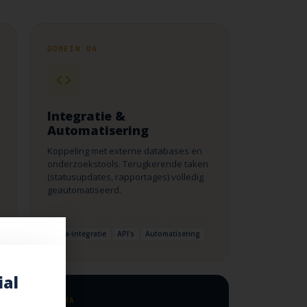
DOMEIN 04
Integratie &
Automatisering
Koppeling met externe databases en
onderzoekstools. Terugkerende taken
(statusupdates, rapportages) volledig
geautomatiseerd.
Data-integratie
API's
Automatisering
ial
EXTRA