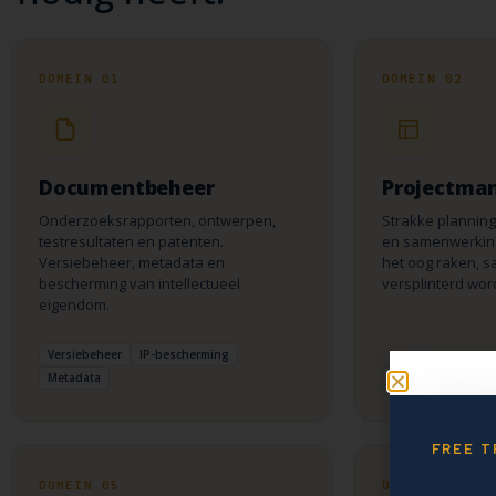
DOMEIN 01
DOMEIN 02
Documentbeheer
Projectma
Onderzoeksrapporten, ontwerpen,
Strakke planning
testresultaten en patenten.
en samenwerking. 
Versiebeheer, metadata en
het oog raken, s
bescherming van intellectueel
versplinterd word
eigendom.
Versiebeheer
IP-bescherming
Metadata
Mijlpalen
Gantt
FREE T
DOMEIN 05
DOMEIN 06