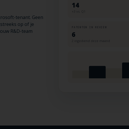
14
+3 vs. Q1
icrosoft-tenant. Geen
tstreeks op of je
PATENTEN IN REVIEW
t jouw R&D-team
6
2 ingediend deze maand