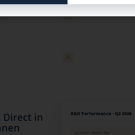
5
.
Doorzoekbaar
Full-text + metadata · alles vindbaar
nderzoeksinzichten,
 doorzoekbaar én
Deelbaar
Tussen teams · met partners
R&D Performance · Q2 2026
 Direct in
innen
ACTIEVE PROJECTEN