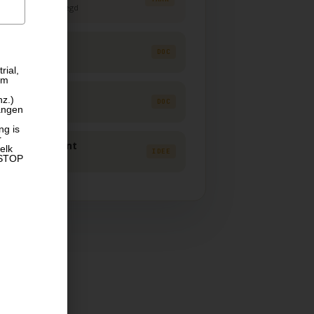
 resultaten vastgelegd
3.2.docx
DOC
 door Sarah V.
rial,
om
aag draft
nz.)
DOC
angen
 advocaat ingelicht
ng is
r
w-power variant
elk
IDEE
 STOP
ar voor scoping