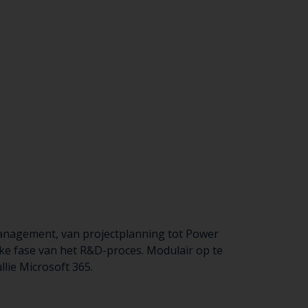
welk ontwerp
s.
Voor elk
nagement, van projectplanning tot Power
ke fase van het R&D-proces. Modulair op te
llie Microsoft 365.