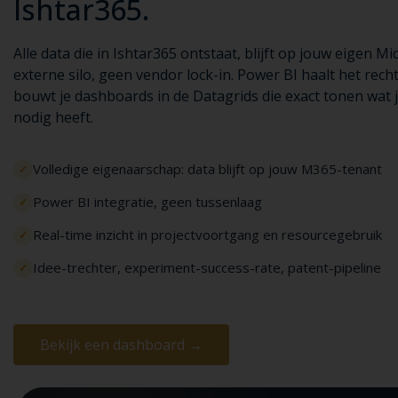
Ishtar365.
Alle data die in Ishtar365 ontstaat, blijft op jouw eigen M
externe silo, geen vendor lock-in. Power BI haalt het rech
bouwt je dashboards in de Datagrids die exact tonen wa
nodig heeft.
Volledige eigenaarschap: data blijft op jouw M365-tenant
Power BI integratie, geen tussenlaag
Real-time inzicht in projectvoortgang en resourcegebruik
Idee-trechter, experiment-success-rate, patent-pipeline
Bekijk een dashboard →