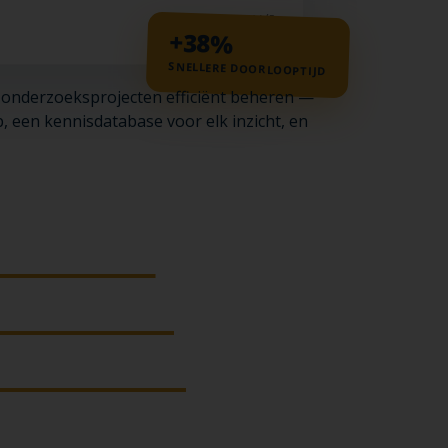
14/5
+38%
SNELLERE DOORLOOPTIJD
 onderzoeksprojecten efficiënt beheren —
, een kennisdatabase voor elk inzicht, en
e schijf
.
rie tools
.
emand die