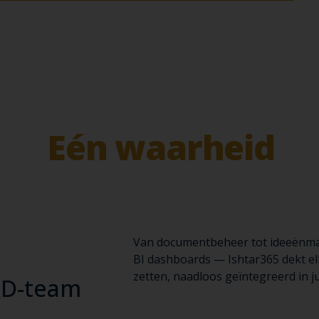
ater geen idee meer 
weer goedgekeurd wa
rm.
Eén waarheid
. 
experiment.
Van documentbeheer tot ideeënma
BI dashboards — Ishtar365 dekt el
zetten, naadloos geïntegreerd in ju
&D-team