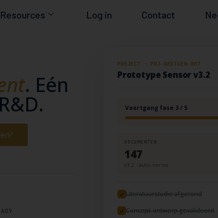
Resources
Log in
Contact
Ne
PROJECT · PRJ-NEXTGEN-007
Prototype Sensor v3.2
ent
. Eén
 R&D.
Voortgang fase 3 / 5
sen?
DOCUMENTEN
147
v3.2 · auto-versie
Literatuurstudie afgerond
✓
Concept-ontwerp gevalideerd
EADY
✓