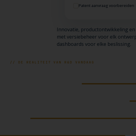
Patent aanvraag voorbereiden
Innovatie, productontwikkeling en
met versiebeheer voor elk ontwerp
dashboards voor elke beslissing.
// DE REALITEIT VAN R&D VANDAAG
apporten op
een lokal
rpen verspreid over
d
ën in
het hoofd van i
gende week vertrekt
.