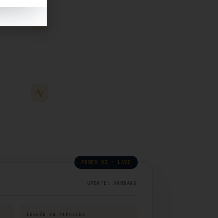
Gestructureerd
Categoriseerbaar · taggable
Copilot-ready
AI-search op je eigen data
POWER BI · LIVE
UPDATE: VANDAAG
IDEEËN IN PIPELINE