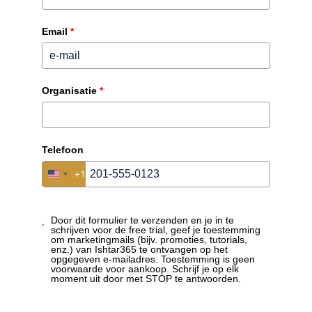
Email
*
Meer content?
Organisatie
*
Telefoon
+1
United States +1
Door dit formulier te verzenden en je in te
schrijven voor de free trial, geef je toestemming
om marketingmails (bijv. promoties, tutorials,
enz.) van Ishtar365 te ontvangen op het
Datagrid en Flow Automation
opgegeven e-mailadres. Toestemming is geen
voorwaarde voor aankoop. Schrijf je op elk
Lees meer »
moment uit door met STOP te antwoorden.