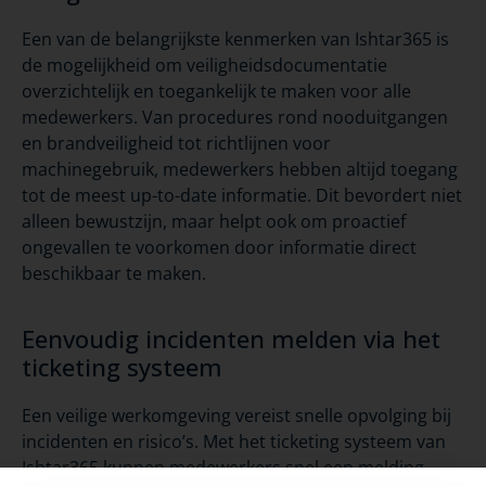
Een van de belangrijkste kenmerken van
Ishtar365
is
de mogelijkheid om veiligheidsdocumentatie
overzichtelijk en toegankelijk te maken voor alle
medewerkers. Van procedures rond nooduitgangen
en brandveiligheid tot richtlijnen voor
machinegebruik, medewerkers hebben altijd toegang
tot de meest up-to-date informatie. Dit bevordert niet
alleen bewustzijn, maar helpt ook om proactief
ongevallen te voorkomen door informatie direct
beschikbaar te maken.
Eenvoudig incidenten melden via het
ticketing systeem
Een veilige werkomgeving vereist snelle opvolging bij
incidenten en risico’s. Met het
ticketing
systeem van
Ishtar365
kunnen medewerkers snel een melding