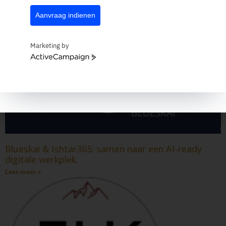
Aanvraag indienen
Marketing by
ActiveCampaign
Blueskai & Ishtar365: samen naar een AI-ready
digitale werkplek.
Lees meer »