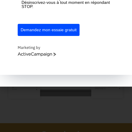
Désinscrivez-vous à tout moment en répondant
attribués aux formations prévues pour les mois à
STOP.
venir. Quand quelque chose change, vous mettez
simplement le profil à jour.
Demandez mon essaie gratuit
Marketing by
ActiveCampaign