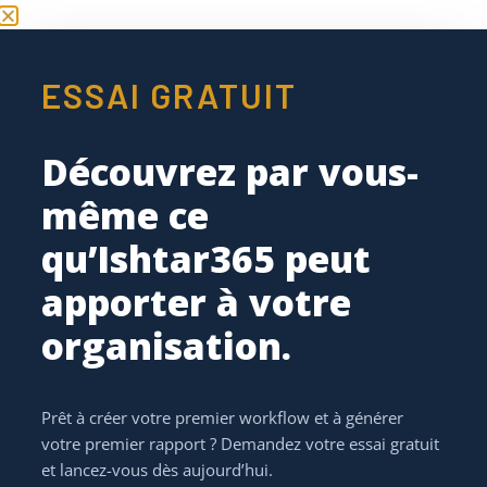
formations il a suivies et quand les données
contractuelles ont été mises à jour pour la dernière
fois.
ESSAI GRATUIT
Découvrez par vous-
même ce
qu’Ishtar365 peut
apporter à votre
organisation.
Prêt à créer votre premier workflow et à générer
3. Gestion efficace du matériel
votre premier rapport ? Demandez votre essai gratuit
et lancez-vous dès aujourd’hui.
Avec Ishtar.List, vous pouvez facilement suivre les