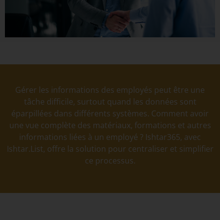
Gérer les informations des employés peut être une
tâche difficile, surtout quand les données sont
éparpillées dans différents systèmes. Comment avoir
une vue complète des matériaux, formations et autres
informations liées à un employé ? Ishtar365, avec
Ishtar.List, offre la solution pour centraliser et simplifier
ce processus.