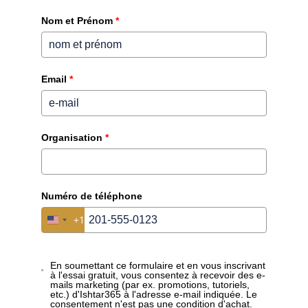
Nom et Prénom
*
Email
*
Organisation
*
Comment cela fonctionne-
Numéro de téléphone
t-il en pratique ?
+1
United States +1
Imaginez qu’un nouvel employé commence dans
En soumettant ce formulaire et en vous inscrivant
votre entreprise. Avec Ishtar.List, vous créez
à l'essai gratuit, vous consentez à recevoir des e-
immédiatement un profil d’employé avec toutes les
mails marketing (par ex. promotions, tutoriels,
etc.) d'Ishtar365 à l'adresse e-mail indiquée. Le
informations : du type de laptop et téléphone
consentement n'est pas une condition d'achat.