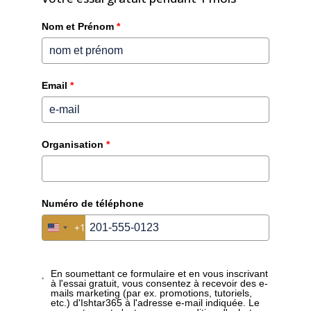
Nom et Prénom
*
Ishtar365 est conçu pour être facile à utiliser, quel
que soit l’endroit où vous travaillez. Que vous soyez
au bureau ou sur un chantier, vous avez toujours
accès au système via n’importe quel appareil.
Email
*
Organisation
*
Numéro de téléphone
+1
United States +1
En soumettant ce formulaire et en vous inscrivant
à l'essai gratuit, vous consentez à recevoir des e-
mails marketing (par ex. promotions, tutoriels,
etc.) d'Ishtar365 à l'adresse e-mail indiquée. Le