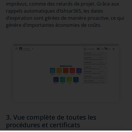
imprévus, comme des retards de projet. Grâce aux
rappels automatiques d’Ishtar365, les dates
d’expiration sont gérées de manière proactive, ce qui
génère d’importantes économies de coûts.
3. Vue complète de toutes les
procédures et certificats