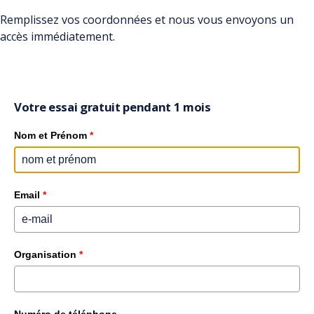
Plus de listes éparses.
Remplissez vos coordonnées et nous vous envoyons un
Une vraie maîtrise de
accès immédiatement.
formations
vos
.
Depuis 2024, chaque collaborateur a droit en
Votre essai gratuit pendant 1 mois
moyenne à 5 jours de formation par an. Une
Nom et Prénom
*
plateforme unique qui réunit catalogue,
crédit, plan et reporting — prête pour l'audit
et exploitable stratégiquement.
Email
*
Demandez une démo →
Quels modules ?
Organisation
*
Numéro de téléphone