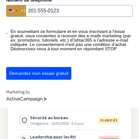
5
1×
∞
+1
+1
United States +1
United States +1
JOURS DE DROIT /
CATALOGUE
LIENS VERS LES
AN
CENTRAL
COMPÉTENCES
En soumettant ce formulaire et en vous inscrivant à l'essai
gratuit, vous consentez à recevoir des e-mails marketing (par
ex. promotions, tutoriels, etc.) d'Ishtar365 à l'adresse e-mail
indiquée. Le consentement n'est pas une condition d'achat.
Désinscrivez-vous à tout moment en répondant STOP.
FICHE FORMATION · SARA D.
2,5 / 5 JOURS
Sara De Wit
Demandez mon essaie gratuit
SD
Responsable RH · 2,5 jours de crédit ouvert
Marketing by
Excel Advanced
ActiveCampaign
TERMINÉE
Cevora · 14/02/2026 · 1 dag
Sécurité au bureau
PLANIFIÉE
Obligatoire · 22/05/2026 · 0,5 jour
Leadership pour les RH