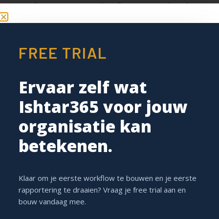
werknemersinformatie in
Ishtar365!​
FREE TRIAL
Ervaar zelf wat
Ishtar365 voor jouw
organisatie kan
betekenen.
Klaar om je eerste workflow te bouwen en je eerste
rapportering te draaien? Vraag je free trial aan en
Ishtar365 maakt het eenvoudig om alle
bouw vandaag mee.
werknemersinformatie centraal te beheren. Hierdoor
bespaar je niet alleen tijd, maar heb je ook altijd de