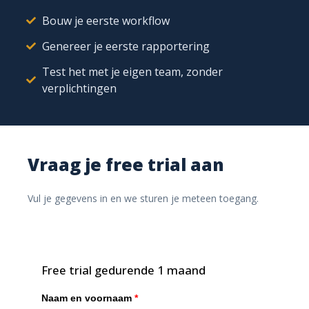
meest actuele en volledige gegevens bij de hand.
Bouw je eerste workflow
Lascertificaten makkelijk
Genereer je eerste rapportering
beheren in Ishtar365.
Test het met je eigen team, zonder
verplichtingen
Vraag je free trial aan
Vul je gegevens in en we sturen je meteen toegang.
Free trial gedurende 1 maand
Met Ishtar365 kun je erop vertrouwen dat je altijd op tijd
Naam en voornaam
*