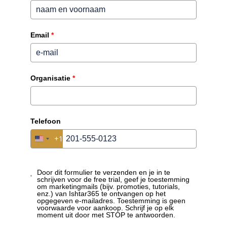
wordt geïnformeerd over vervaldatums en dat je
medewerkers beschikken over de juiste certificeringen.
Dit voorkomt risico’s en waarborgt een efficiënte
Email
*
workflow.
Vul jouw ERP perfect aan
met Ishtar365.
Organisatie
*
Telefoon
+1
United States +1
Door dit formulier te verzenden en je in te
schrijven voor de free trial, geef je toestemming
om marketingmails (bijv. promoties, tutorials,
enz.) van Ishtar365 te ontvangen op het
opgegeven e-mailadres. Toestemming is geen
voorwaarde voor aankoop. Schrijf je op elk
moment uit door met STOP te antwoorden.