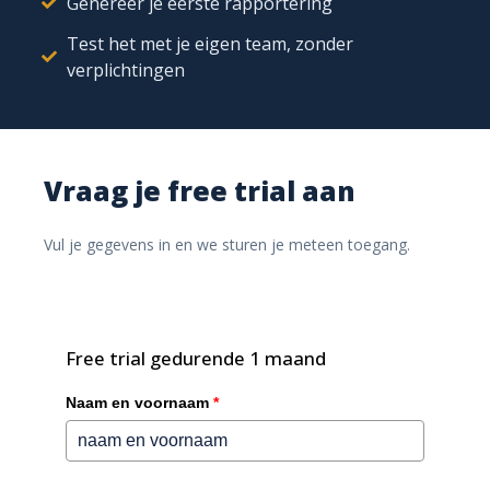
Genereer je eerste rapportering
moderne organisaties
Test het met je eigen team, zonder
verplichtingen
Vraag je free trial aan
Vul je gegevens in en we sturen je meteen toegang.
Eén platform om al je ledenprocessen te stroomlijnen
Free trial gedurende 1 maand
Webinar | HR Processen
Naam en voornaam
*
voorbereiden op AI !