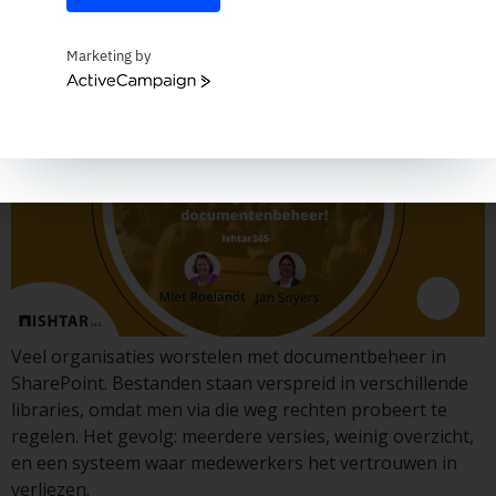
documentenbeheer.
Marketing by
ActiveCampaign
Veel organisaties worstelen met documentbeheer in
SharePoint. Bestanden staan verspreid in verschillende
libraries, omdat men via die weg rechten probeert te
regelen. Het gevolg: meerdere versies, weinig overzicht,
en een systeem waar medewerkers het vertrouwen in
verliezen.