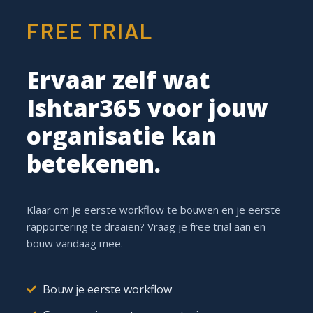
FREE TRIAL
Ervaar zelf wat
Ishtar365 voor jouw
organisatie kan
betekenen.
Vastgoedkantoren die zich richten op verkoop en
Klaar om je eerste workflow te bouwen en je eerste
verhuur beschikken vaak over een sterk ERP-systeem
rapportering te draaien? Vraag je free trial aan en
voor de financiële verwerking, maar het
bouw vandaag mee.
documentenbeheer blijft een blinde vlek.
Webinar | Professioneel
Bouw je eerste workflow
ledenbeheer voor