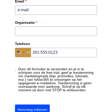
Email
*
Organisatie
*
Telefoon
+1
United States +1
Herhaling wegens succes !
Wij nodigen u graag uit om op 4 december 2025 deel te
Door dit formulier te verzenden en je in te
nemen aan onze webinar waarin we de mogelijkheden
schrijven voor de free trial, geef je toestemming
van Ishtar365 uitlichten om jouw HR Processen AI Ready
om marketingmails (bijv. promoties, tutorials,
enz.) van Ishtar365 te ontvangen op het
te maken
opgegeven e-mailadres. Toestemming is geen
voorwaarde voor aankoop. Schrijf je op elk
Webinar | Leg de basis
moment uit door met STOP te antwoorden.
voor AI Succes. Start met
gestructureerd
Aanvraag indienen