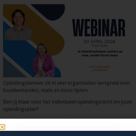
Opleidingsbeheer zit in veel organisaties verspreid over
Excelbestanden, mails en losse lijsten.
Ben jij klaar voor het individueel opleidingsrecht en jouw
opleidingsplan?
Webinar | Grip op jouw
vastgoeddocumenten