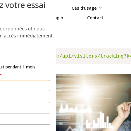
votre essai
latforme
Cas d’usage
essources
Login
Contact
rançais
coordonnées et nous
n accès immédiatement.
tps://app.lemlist.com/api/visitors/tracking?k
uit pendant 1 mois
*
 DMS :