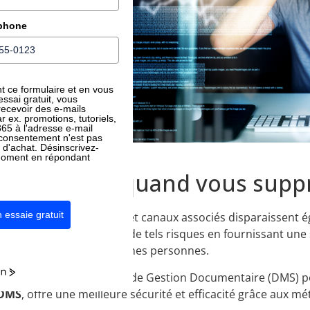
 dans le monde
 DMS avancé plutôt
éphone
 +1
 +1
 la suite
t ce formulaire et en vous
'essai gratuit, vous
ecevoir des e-mails
r ex. promotions, tutoriels,
r365 à l'adresse e-mail
 consentement n'est pas
 d'achat. Désinscrivez-
moment en répondant
ui se passe quand vous supp
essaie gratuit
tous les fichiers, chats et canaux associés disparaissent é
 DMS bien géré prévient de tels risques en fournissant une
ées et accessibles aux bonnes personnes.
 utilisation comme Système de Gestion Documentaire (DMS) 
.DMS
, offre une meilleure sécurité et efficacité grâce aux 