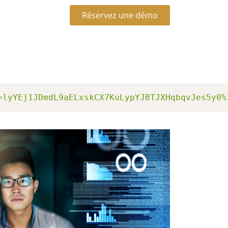
Réservez une démo
=lyYEj1JDmdL9aELxskCX7KuLypYJBTJXHqbqvJes5y0%