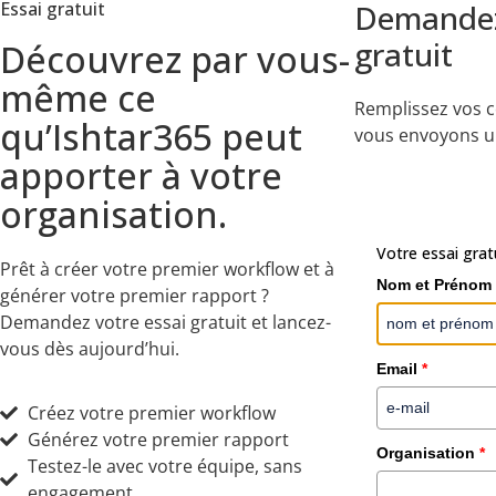
Essai gratuit
Demandez 
P
gratuit
Découvrez par vous-
R
même ce
F
Remplissez vos 
qu’Ishtar365 peut
vous envoyons u
apporter à votre
organisation.
<
script type
=
"text/javascript"
 src
=
"ht
Votre essai grat
Prêt à créer votre premier workflow et à
Nom et Prénom
générer votre premier rapport ?
Demandez votre essai gratuit et lancez-
vous dès aujourd’hui.
Email
*
Utiliser Teams comme
Créez votre premier workflow
une mauvaise idée !
Générez votre premier rapport
Organisation
*
Testez-le avec votre équipe, sans
engagement