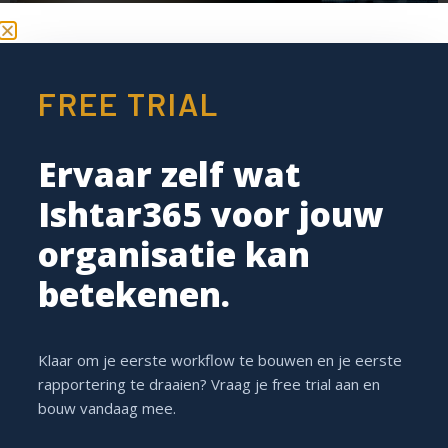
FREE TRIAL
Ervaar zelf wat
Ishtar365 voor jouw
organisatie kan
betekenen.
Een Document Management Systeem (DMS) is essentieel
in de digitale wereld. Daarom is het belangrijk dat je een
geavanceerd DMS-systeem kiest in plaats van jouw
Microsoft Teams hiervoor te gebruiken.
Klaar om je eerste workflow te bouwen en je eerste
rapportering te draaien? Vraag je free trial aan en
Het werk van een mystery
bouw vandaag mee.
shopper vereenvoudigen