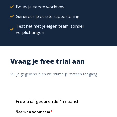
met Ishtar365.
Bouw je eerste workflow
Genereer je eerste rapportering
Test het met je eigen team, zonder
verplichtingen
Vraag je free trial aan
Vul je gegevens in en we sturen je meteen toegang.
Mystery shoppers moeten efficiënt omgaan met tijd,
nauwkeurig rapporteren, goed getraind zijn en
Free trial gedurende 1 maand
repetitieve taken consistent uitvoeren. Ishtar365 biedt
Naam en voornaam
*
uitgebreide ondersteuning met tools voor planning,