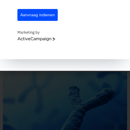
Aanvraag indienen
In de snel evoluerende digitale wereld van vandaag biedt
een Document Management Systeem (DMS) een
efficiënte en veilige manier om bedrijfsdocumenten te
Marketing by
beheren. Maar wat is een DMS precies?
ActiveCampaign
Trends over de generaties
heen: Gen Y