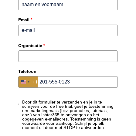
tijdbeheer, training en documentatie. Deze tools helpen
mystery shoppers om hun werk effectief en kwalitatief
hoogstaand uit te voeren.
Email
*
Waarom elk modern bedrijf
een DMS zou moeten
Organisatie
*
implementeren.
Telefoon
+1
United States +1
Door dit formulier te verzenden en je in te
schrijven voor de free trial, geef je toestemming
om marketingmails (bijv. promoties, tutorials,
enz.) van Ishtar365 te ontvangen op het
opgegeven e-mailadres. Toestemming is geen
voorwaarde voor aankoop. Schrijf je op elk
moment uit door met STOP te antwoorden.