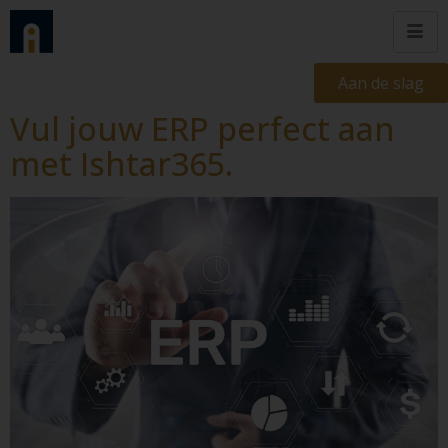
Aan de slag
Vul jouw ERP perfect aan
met Ishtar365.