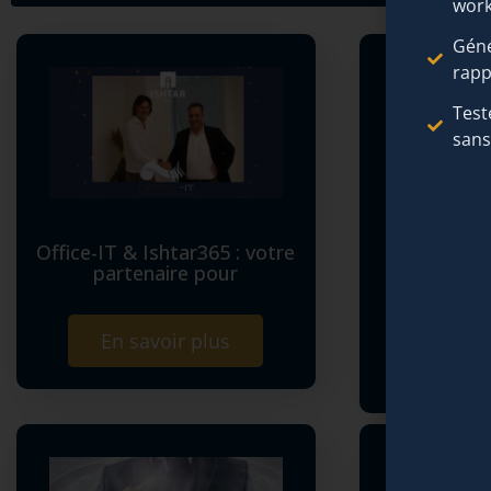
work
Géné
rapp
Test
san
Office-IT & Ishtar365 : votre
partenaire pour
Ishtar.Port
collabora
En savoir plus
En sa