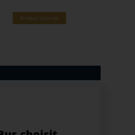
Product tutorials
us choisit