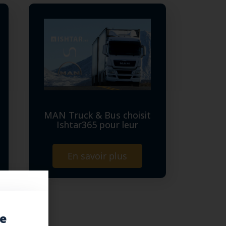
MAN Truck & Bus choisit
Ishtar365 pour leur
En savoir plus
e