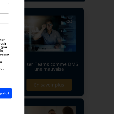
uit,
voir
 (par
ls,
dresse
as
Utiliser Teams comme DMS :
une mauvaise
out
En savoir plus
ratuit