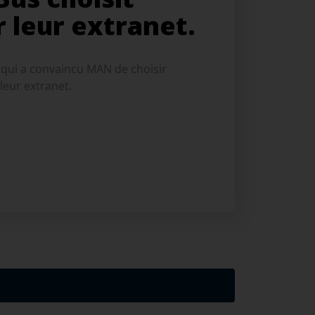
 leur extranet.
qui a convaincu MAN de choisir
eur extranet.