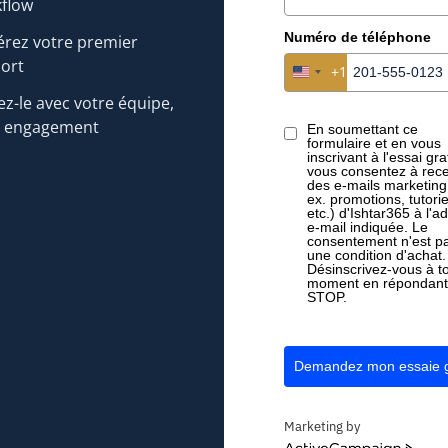
flow
Numéro de téléphone
rez votre premier
ort
+1
+1
United States +1
United States +1
ez-le avec votre équipe,
s engagement
En soumettant ce
formulaire et en vous
inscrivant à l'essai grat
vous consentez à rece
des e-mails marketing
ex. promotions, tutorie
etc.) d'Ishtar365 à l'a
e-mail indiquée. Le
consentement n'est p
al : la clé d’une
Gérer facilement les
une condition d'achat.
tion renforcée
certificats de soudage dans
Désinscrivez-vous à t
moment en répondant
STOP.
voir plus
En savoir plus
Demandez mon essaie g
Marketing by