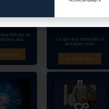
ActiveCampaign
shtar365 est un
Ce qui rend Ishtar365 si
udicieux aux
attrayant pour
voir plus
En savoir plus