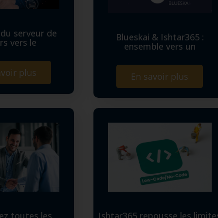
 du serveur de
Blueskai & Ishtar365 :
ers vers le
ensemble vers un
voir plus
En savoir plus
ez toutes les
Ishtar365 repousse les limite