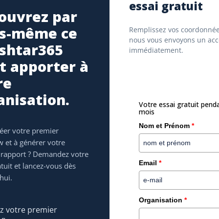
essai gratuit
ouvrez par
s-même ce
Remplissez vos coordonnée
nous vous envoyons un acc
Ishtar365
immédiatement.
t apporter à
re
anisation.
oisit la gestion
MAN Truck & Bus choisit
Votre essai gratuit pend
re d’Ishtar365
Ishtar365 pour leur extranet
mois
Nom et Prénom
*
réer votre premier
voir plus
En savoir plus
 et à générer votre
 rapport ? Demandez votre
Email
*
atuit et lancez-vous dès
hui.
Organisation
*
 contenu d'entreprise
z votre premier