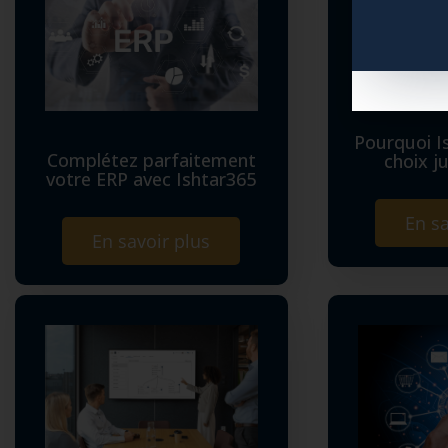
Pourquoi I
Complétez parfaitement
choix j
votre ERP avec Ishtar365
En sa
En savoir plus