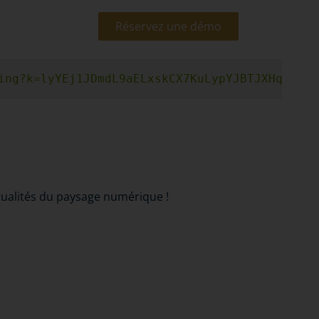
Réservez une démo
ing?k=lyYEj1JDmdL9aELxskCX7KuLypYJBTJXHqbqvJe
tualités du paysage numérique !