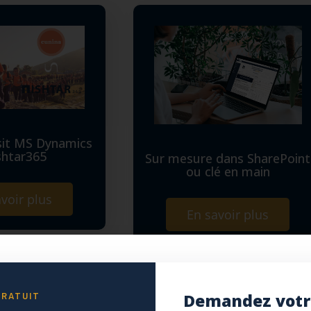
sit MS Dynamics
shtar365
Sur mesure dans SharePoint
ou clé en main
voir plus
En savoir plus
Demandez votr
GRATUIT