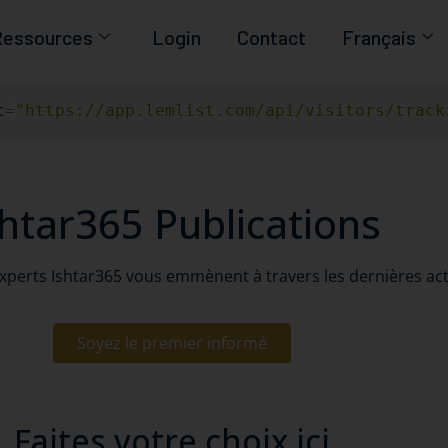
essources
Login
Contact
Français
c
=
"https://app.lemlist.com/api/visitors/track
shtar365 Publications
 experts Ishtar365 vous emmènent à travers les dernières ac
Soyez le premier informé
Faites votre choix ici