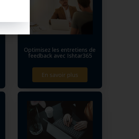
Optimisez les entretiens de
feedback avec Ishtar365
En savoir plus