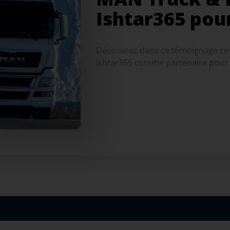
Ishtar365 pour
Découvrez dans ce témoignage ce 
Ishtar365 comme partenaire pour l