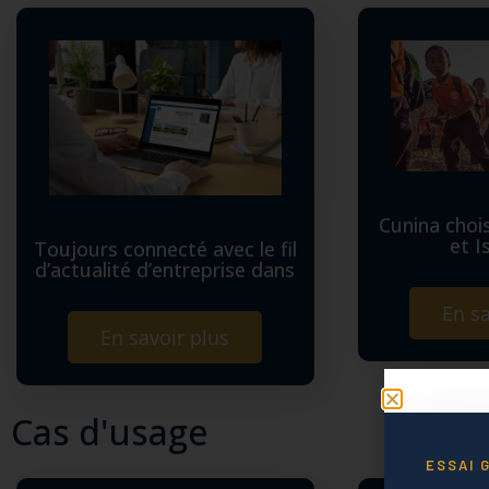
Cunina choi
et I
Toujours connecté avec le fil
d’actualité d’entreprise dans
En sa
En savoir plus
Cas d'usage
ESSAI 