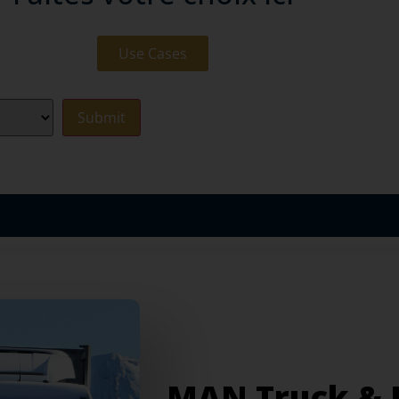
Use Cases
MAN Truck & B